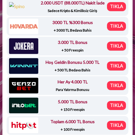
2.000 USDT (88.000TL) Nakit İade
TIKLA
Sadece Kripto & Kimliksiz Giriş
3000 TL %300 Bonus
TIKLA
+ 3000 TL Bedava Bahis
3.000 TL Bonus
TIKLA
+ 50 Freespin
Hoş Geldin Bonusu 5.000 TL
TIKLA
+ 500 TL Bedava Bahis
Her Ay 4.000 TL
TIKLA
Para Yatırma Bonusu
5.000 TL Bonus
TIKLA
+ 150 Freespin
Toplam 6.000 TL Bonus
TIKLA
+ 100 Freespin