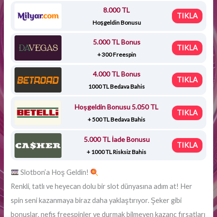
8.000 TL
TIKLA
Hoşgeldin Bonusu
5.000 TL Bonus
TIKLA
+ 300 Freespin
4.000 TL Bonus
TIKLA
1000 TL Bedava Bahis
Hoşgeldin Bonusu 5.050 TL
TIKLA
+ 500 TL Bedava Bahis
5.000 TL İade Bonusu
TIKLA
+ 1000 TL Risksiz Bahis
Slotbon’a Hoş Geldin!
Renkli, tatlı ve heyecan dolu bir slot dünyasına adım at! Her
spin seni kazanmaya biraz daha yaklaştırıyor. Şeker gibi
bonuslar, nefis freespinler ve durmak bilmeyen kazanç fırsatları