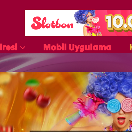
dresi
Mobil Uygulama