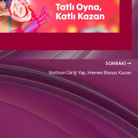
SONRAKI
Slotbon Giriş Yap, Hemen Bonus Kazan