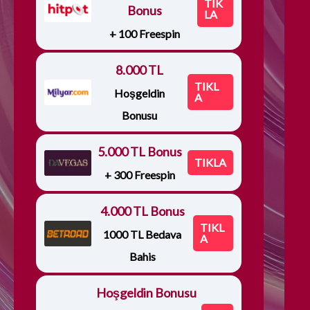
TIK
Bonus
LA
+ 100 Freespin
8.000 TL
TIKL
Hoşgeldin
A
Bonusu
5.000 TL Bonus
TIKLA
+ 300 Freespin
4.000 TL Bonus
TIKL
1000 TL Bedava
A
Bahis
Hoşgeldin Bonusu