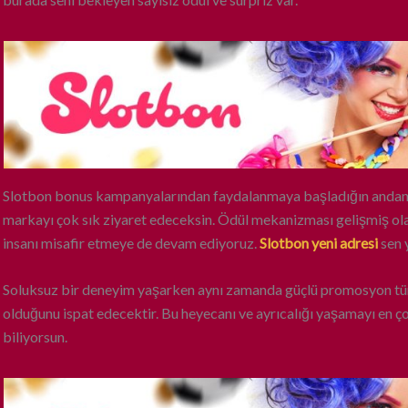
Slotbon bonus kampanyalarından faydalanmaya başladığın andan it
markayı çok sık ziyaret edeceksin. Ödül mekanizması gelişmiş olan
insanı misafir etmeye de devam ediyoruz.
Slotbon yeni adresi
sen 
Soluksuz bir deneyim yaşarken aynı zamanda güçlü promosyon türle
olduğunu ispat edecektir. Bu heyecanı ve ayrıcalığı yaşamayı en ç
biliyorsun.