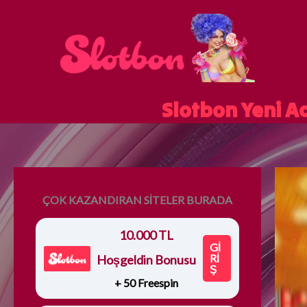
İçeriğe
atla
Slotbon Yeni A
ÇOK KAZANDIRAN SİTELER BURADA
10.000 TL
Gİ
Rİ
Hoşgeldin Bonusu
Ş
+ 50 Freespin