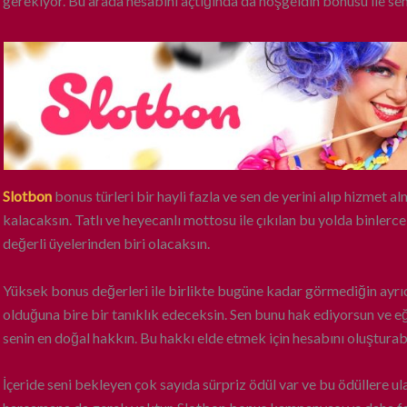
gerekiyor. Bu arada hesabını açtığında da hoşgeldin bonusu ile se
Slotbon
bonus türleri bir hayli fazla ve sen de yerini alıp hizmet
kalacaksın. Tatlı ve heyecanlı mottosu ile çıkılan bu yolda binlerce
değerli üyelerinden biri olacaksın.
Yüksek bonus değerleri ile birlikte bugüne kadar görmediğin ayrıc
olduğuna bire bir tanıklık edeceksin. Sen bunu hak ediyorsun ve e
senin en doğal hakkın. Bu hakkı elde etmek için hesabını oluşturabil
İçeride seni bekleyen çok sayıda sürpriz ödül var ve bu ödüllere 