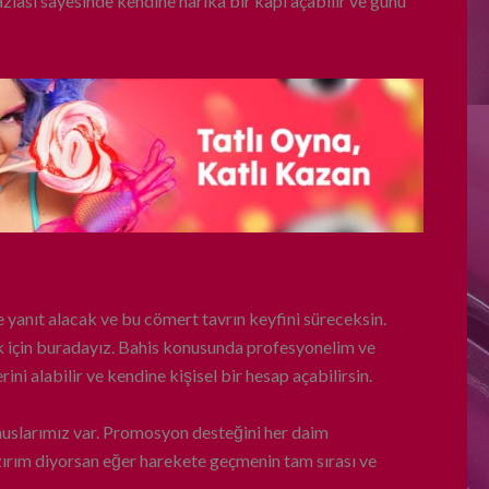
ası sayesinde kendine harika bir kapı açabilir ve günü
de yanıt alacak ve bu cömert tavrın keyfini süreceksin.
için buradayız. Bahis konusunda profesyonelim ve
ni alabilir ve kendine kişisel bir hesap açabilirsin.
onuslarımız var. Promosyon desteğini her daim
zırım diyorsan eğer harekete geçmenin tam sırası ve