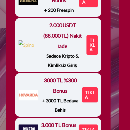
Bonus
A
+ 200 Freespin
2.000 USDT
(88.000TL) Nakit
TI
KL
İade
A
Sadece Kripto &
Kimliksiz Giriş
3000 TL %300
Bonus
TIKL
A
+ 3000 TL Bedava
Bahis
3.000 TL Bonus
TIKLA