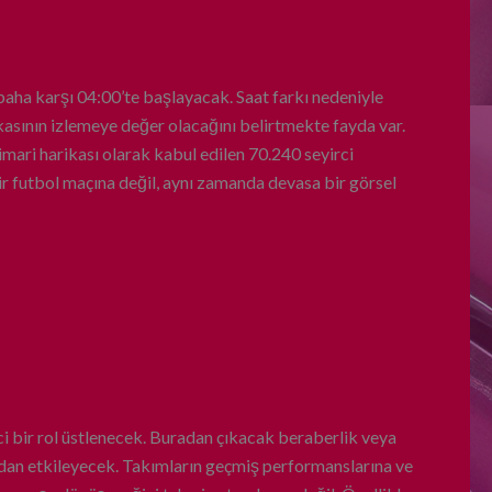
baha karşı 04:00’te başlayacak. Saat farkı nedeniyle
asının izlemeye değer olacağını belirtmekte fayda var.
mari harikası olarak kabul edilen 70.240 seyirci
r futbol maçına değil, aynı zamanda devasa bir görsel
ci bir rol üstlenecek. Buradan çıkacak beraberlik veya
udan etkileyecek. Takımların geçmiş performanslarına ve