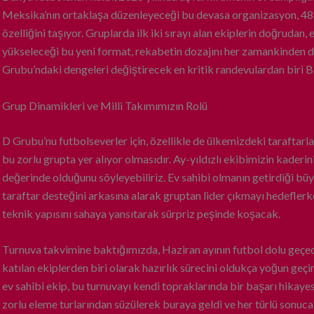
Meksika’nın ortaklaşa düzenleyeceği bu devasa organizasyon, 48
özelliğini taşıyor. Gruplarda ilk iki sırayı alan ekiplerin doğrudan,
yükseleceği bu yeni format, rekabetin dozajını her zamankinden 
Grubu’ndaki dengeleri değiştirecek en kritik randevulardan biri B
Grup Dinamikleri ve Milli Takımımızın Rolü
D Grubu’nu futbolseverler için, özellikle de ülkemizdeki taraftarla
bu zorlu grupta yer alıyor olmasıdır. Ay-yıldızlı ekibimizin kaderin
değerinde olduğunu söyleyebiliriz. Ev sahibi olmanın getirdiği büy
taraftar desteğini arkasına alarak gruptan lider çıkmayı hedefler
teknik yapısını sahaya yansıtarak sürpriz peşinde koşacak.
Turnuva takvimine baktığımızda, Haziran ayının futbol dolu geçec
katılan ekiplerden biri olarak hazırlık sürecini oldukça yoğun geçi
ev sahibi ekip, bu turnuvayı kendi topraklarında bir başarı hikaye
zorlu eleme turlarından süzülerek buraya geldi ve her türlü sonuca 