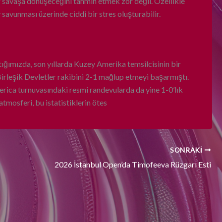
 savaşa dönüşeceğini tahmin etmek zor değil. Özellikle
 savunması üzerinde ciddi bir stres oluşturabilir.
ığımızda, son yıllarda Kuzey Amerika temsilcisinin bir
Birleşik Devletler rakibini 2-1 mağlup etmeyi başarmıştı.
rica turnuvasındaki resmi randevularda da yine 1-0’lık
tmosferi, bu istatistiklerin ötes
SONRAKI
2026 İstanbul Open’da Timofeeva Rüzgarı Esti