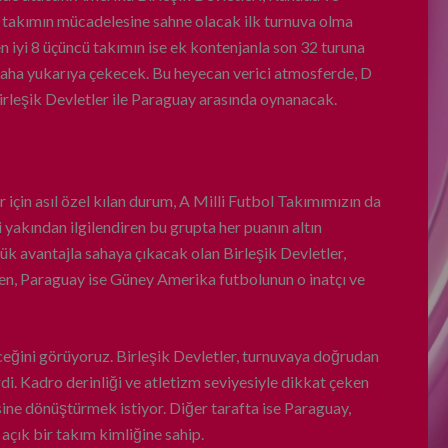
 takımın mücadelesine sahne olacak ilk turnuva olma
 en iyi 8 üçüncü takımın ise ek kontenjanla son 32 turuna
daha yukarıya çekecek. Bu heyecan verici atmosferde, D
irleşik Devletler ile Paraguay arasında oynanacak.
r için asıl özel kılan durum, A Milli Futbol Takımımızın da
i yakından ilgilendiren bu grupta her puanın altın
ük avantajla sahaya çıkacak olan Birleşik Devletler,
ken, Paraguay ise Güney Amerika futbolunun o inatçı ve
eğini görüyoruz. Birleşik Devletler, turnuvaya doğrudan
rdi. Kadro derinliği ve atletizm seviyesiyle dikkat çeken
sine dönüştürmek istiyor. Diğer tarafta ise Paraguay,
açık bir takım kimliğine sahip.