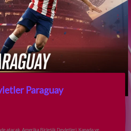
vletler Paraguay
inde atacak. Amerika Birleşik Devletleri, Kanada ve