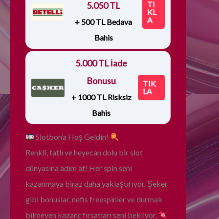
TI
5.050 TL
KL
A
+ 500 TL Bedava
Bahis
5.000 TL İade
Bonusu
TIK
LA
+ 1000 TL Risksiz
Bahis
Slotbon’a Hoş Geldin!
Renkli, tatlı ve heyecan dolu bir slot
dünyasına adım at! Her spin seni
kazanmaya biraz daha yaklaştırıyor. Şeker
gibi bonuslar, nefis freespinler ve durmak
bilmeyen kazanç fırsatları seni bekliyor.