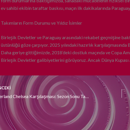
form durumlarına baktığımızda, sahadaki mücadelenin fiziksel bir
ev sahibi ekibin taraftar baskısı, maçın ilk dakikalarında Paraguay
Takımların Form Durumu ve Yıldız İsimler
Birleşik Devletler ve Paraguay arasındaki rekabet geçmişine bakt
üstünlüğü göze çarpıyor. 2025 yılındaki hazırlık karşılaşmasında 
Daha geriye gittiğimizde, 2018’deki dostluk maçında ve Copa Ame
Birleşik Devletler galibiyetlerini görüyoruz. Ancak Dünya Kupası a
CEKI
Sunderland Chelsea Karşılaşması: Sezon Sonu Tahminleri