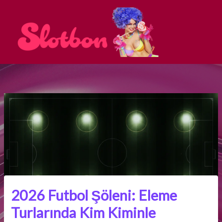
İçeriğe
atla
2026 Futbol Şöleni: Eleme
Turlarında Kim Kiminle