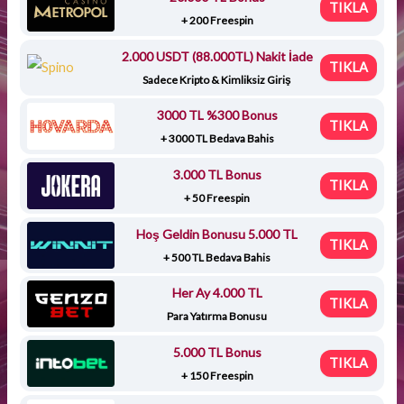
TIKLA
+ 200 Freespin
2.000 USDT (88.000TL) Nakit İade
TIKLA
Sadece Kripto & Kimliksiz Giriş
3000 TL %300 Bonus
TIKLA
+ 3000 TL Bedava Bahis
3.000 TL Bonus
TIKLA
+ 50 Freespin
Hoş Geldin Bonusu 5.000 TL
TIKLA
+ 500 TL Bedava Bahis
Her Ay 4.000 TL
TIKLA
Para Yatırma Bonusu
5.000 TL Bonus
TIKLA
+ 150 Freespin