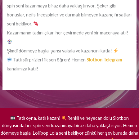
spin seni kazanmaya biraz daha yaklaştırıyor. Şeker gibi
bonuslar, nefis freespinler ve durmak bilmeyen kazanç fırsatları
seni bekliyor.
Kazanmanın tadını çıkar, her çevirmede yeni bir maceraya atıl!
Şimdi dönmeye başla, şansı yakala ve kazancını katla!
Tatlı sürprizleri ilk sen öğren! Hemen
Slotbon Telegram
kanalımıza katıl!
Tatlı oyna, katlı kazan!
Renkli ve heyecan dolu Slotbon
dünyasında her spin seni kazanmaya biraz daha yaklaştırıyor. Hemen
dönmeye başla, Lollipop Lola seni bekliyor çünkü her şey burada daha