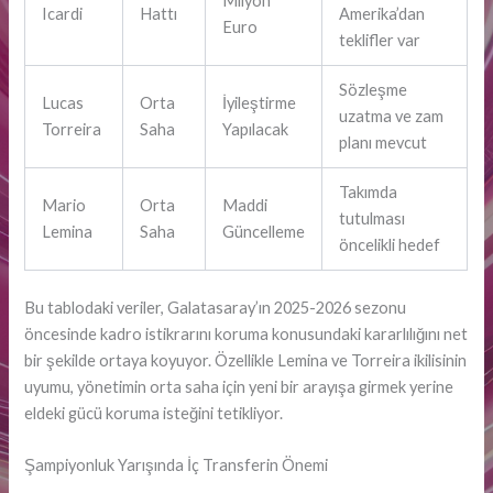
Milyon
Icardi
Hattı
Amerika’dan
Euro
teklifler var
Sözleşme
Lucas
Orta
İyileştirme
uzatma ve zam
Torreira
Saha
Yapılacak
planı mevcut
Takımda
Mario
Orta
Maddi
tutulması
Lemina
Saha
Güncelleme
öncelikli hedef
Bu tablodaki veriler, Galatasaray’ın 2025-2026 sezonu
öncesinde kadro istikrarını koruma konusundaki kararlılığını net
bir şekilde ortaya koyuyor. Özellikle Lemina ve Torreira ikilisinin
uyumu, yönetimin orta saha için yeni bir arayışa girmek yerine
eldeki gücü koruma isteğini tetikliyor.
Şampiyonluk Yarışında İç Transferin Önemi