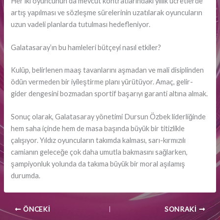
Her iki oyuncunun da mevcut kontratlarındaki yıllık ücretlerde
artış yapılması ve sözleşme sürelerinin uzatılarak oyuncuların
uzun vadeli planlarda tutulması hedefleniyor.
Galatasaray’ın bu hamleleri bütçeyi nasıl etkiler?
Kulüp, belirlenen maaş tavanlarını aşmadan ve mali disiplinden
ödün vermeden bir iyileştirme planı yürütüyor. Amaç, gelir-
gider dengesini bozmadan sportif başarıyı garanti altına almak.
Sonuç olarak, Galatasaray yönetimi Dursun Özbek liderliğinde
hem saha içinde hem de masa başında büyük bir titizlikle
çalışıyor. Yıldız oyuncuların takımda kalması, sarı-kırmızılı
camianın geleceğe çok daha umutla bakmasını sağlarken,
şampiyonluk yolunda da takıma büyük bir moral aşılamış
durumda.
ÖNCEKI
SONRAKI