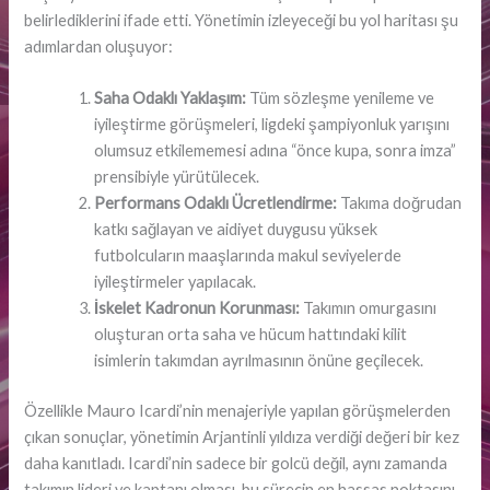
belirlediklerini ifade etti. Yönetimin izleyeceği bu yol haritası şu
adımlardan oluşuyor:
Saha Odaklı Yaklaşım:
Tüm sözleşme yenileme ve
iyileştirme görüşmeleri, ligdeki şampiyonluk yarışını
olumsuz etkilememesi adına “önce kupa, sonra imza”
prensibiyle yürütülecek.
Performans Odaklı Ücretlendirme:
Takıma doğrudan
katkı sağlayan ve aidiyet duygusu yüksek
futbolcuların maaşlarında makul seviyelerde
iyileştirmeler yapılacak.
İskelet Kadronun Korunması:
Takımın omurgasını
oluşturan orta saha ve hücum hattındaki kilit
isimlerin takımdan ayrılmasının önüne geçilecek.
Özellikle Mauro Icardi’nin menajeriyle yapılan görüşmelerden
çıkan sonuçlar, yönetimin Arjantinli yıldıza verdiği değeri bir kez
daha kanıtladı. Icardi’nin sadece bir golcü değil, aynı zamanda
takımın lideri ve kaptanı olması, bu sürecin en hassas noktasını