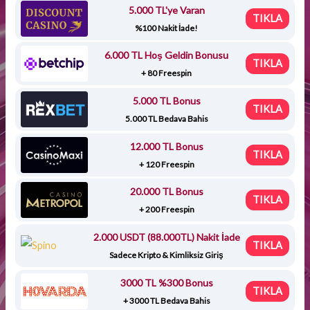
5.000 TL'ye Varan
TIKLA
%100 Nakit İade!
6.000 TL Hoş Geldin Bonusu
TIKLA
+ 80 Freespin
5.000 TL Bonus
TIKLA
5.000 TL Bedava Bahis
12.000 TL Bonus
TIKLA
+ 120 Freespin
20.000 TL Bonus
TIKLA
+ 200 Freespin
2.000 USDT (88.000TL) Nakit İade
TIKLA
Sadece Kripto & Kimliksiz Giriş
3000 TL %300 Bonus
TIKLA
+ 3000 TL Bedava Bahis