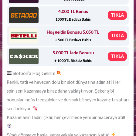
4.000 TL Bonus
TIKLA
1000 TL Bedava Bahis
Hoşgeldin Bonusu 5.050 TL
TIKLA
+ 500 TL Bedava Bahis
5.000 TL İade Bonusu
TIKLA
+ 1000 TL Risksiz Bahis
Slotbon’a Hoş Geldin!
Renkli, tatlı ve heyecan dolu bir slot dünyasına adım at! Her
spin seni kazanmaya biraz daha yaklaştırıyor. Şeker gibi
bonuslar, nefis freespinler ve durmak bilmeyen kazanç fırsatları
seni bekliyor.
Kazanmanın tadını çıkar, her çevirmede yeni bir maceraya atıl!
Şimdi dönmeye başla, şansı yakala ve kazancını katla!