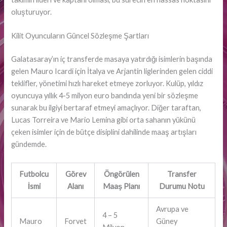
oluşturuyor.
Kilit Oyuncuların Güncel Sözleşme Şartları
Galatasaray’ın iç transferde masaya yatırdığı isimlerin başında
gelen Mauro Icardi için İtalya ve Arjantin liglerinden gelen ciddi
teklifler, yönetimi hızlı hareket etmeye zorluyor. Kulüp, yıldız
oyuncuya yıllık 4-5 milyon euro bandında yeni bir sözleşme
sunarak bu ilgiyi bertaraf etmeyi amaçlıyor. Diğer taraftan,
Lucas Torreira ve Mario Lemina gibi orta sahanın yükünü
çeken isimler için de bütçe disiplini dahilinde maaş artışları
gündemde.
Futbolcu
Görev
Öngörülen
Transfer
İsmi
Alanı
Maaş Planı
Durumu Notu
Avrupa ve
4 – 5
Mauro
Forvet
Güney