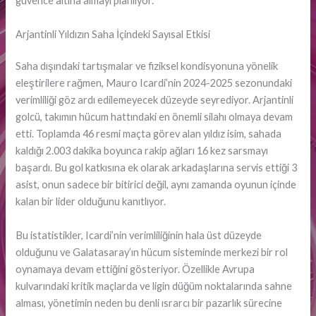
güvence altına almayı planlıyor.
Arjantinli Yıldızın Saha İçindeki Sayısal Etkisi
Saha dışındaki tartışmalar ve fiziksel kondisyonuna yönelik
eleştirilere rağmen, Mauro Icardi’nin 2024-2025 sezonundaki
verimliliği göz ardı edilemeyecek düzeyde seyrediyor. Arjantinli
golcü, takımın hücum hattındaki en önemli silahı olmaya devam
etti. Toplamda 46 resmi maçta görev alan yıldız isim, sahada
kaldığı 2.003 dakika boyunca rakip ağları 16 kez sarsmayı
başardı. Bu gol katkısına ek olarak arkadaşlarına servis ettiği 3
asist, onun sadece bir bitirici değil, aynı zamanda oyunun içinde
kalan bir lider olduğunu kanıtlıyor.
Bu istatistikler, Icardi’nin verimliliğinin hala üst düzeyde
olduğunu ve Galatasaray’ın hücum sisteminde merkezi bir rol
oynamaya devam ettiğini gösteriyor. Özellikle Avrupa
kulvarındaki kritik maçlarda ve ligin düğüm noktalarında sahne
alması, yönetimin neden bu denli ısrarcı bir pazarlık sürecine