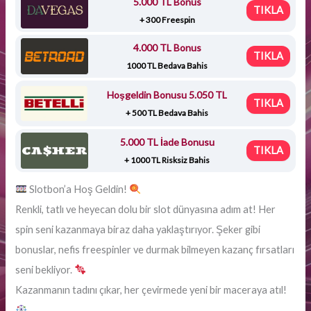
5.000 TL Bonus
TIKLA
+ 300 Freespin
4.000 TL Bonus
TIKLA
1000 TL Bedava Bahis
Hoşgeldin Bonusu 5.050 TL
TIKLA
+ 500 TL Bedava Bahis
5.000 TL İade Bonusu
TIKLA
+ 1000 TL Risksiz Bahis
Slotbon’a Hoş Geldin!
Renkli, tatlı ve heyecan dolu bir slot dünyasına adım at! Her
spin seni kazanmaya biraz daha yaklaştırıyor. Şeker gibi
bonuslar, nefis freespinler ve durmak bilmeyen kazanç fırsatları
seni bekliyor.
Kazanmanın tadını çıkar, her çevirmede yeni bir maceraya atıl!