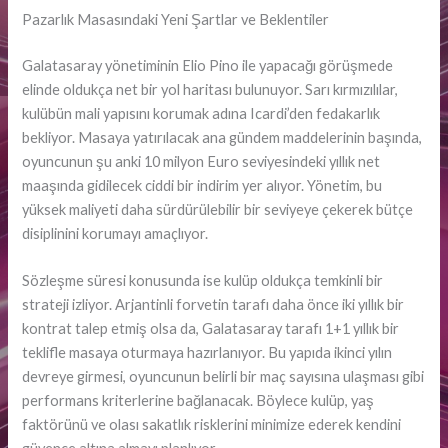
Pazarlık Masasındaki Yeni Şartlar ve Beklentiler
Galatasaray yönetiminin Elio Pino ile yapacağı görüşmede
elinde oldukça net bir yol haritası bulunuyor. Sarı kırmızılılar,
kulübün mali yapısını korumak adına Icardi’den fedakarlık
bekliyor. Masaya yatırılacak ana gündem maddelerinin başında,
oyuncunun şu anki 10 milyon Euro seviyesindeki yıllık net
maaşında gidilecek ciddi bir indirim yer alıyor. Yönetim, bu
yüksek maliyeti daha sürdürülebilir bir seviyeye çekerek bütçe
disiplinini korumayı amaçlıyor.
Sözleşme süresi konusunda ise kulüp oldukça temkinli bir
strateji izliyor. Arjantinli forvetin tarafı daha önce iki yıllık bir
kontrat talep etmiş olsa da, Galatasaray tarafı 1+1 yıllık bir
teklifle masaya oturmaya hazırlanıyor. Bu yapıda ikinci yılın
devreye girmesi, oyuncunun belirli bir maç sayısına ulaşması gibi
performans kriterlerine bağlanacak. Böylece kulüp, yaş
faktörünü ve olası sakatlık risklerini minimize ederek kendini