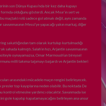
erinin son Dünya Kupası’nda bir kez daha kupayı
 formda olduğunu gösterdi. Ancak Mısır’ın sert ve
in bu maçtaki rolü sadece gol atmak değil, aynı zamanda
r savunmasının Messi’ye yapacağı yakın markaj, diğer
ring sakatlığından tam olarak kurtulup kurtulmadığı
ak sahada kalmıştı. Salah’ın hızı, Arjantin savunmasının
apasiteyle oynayamazsa, Omar Marmoush’un bireysel
munu milli takıma taşımayı başardı ve Arjantin bekleri
ncuları arasındaki mücadele maçın rengini belirleyecek.
k presler top kayıplarına neden olabilir. Bu noktada De
yunu kontrol etmesine yardımcı olacaktır. Savunmada ise
ini gole kapatıp kapatamayacağını belirleyen ana unsur