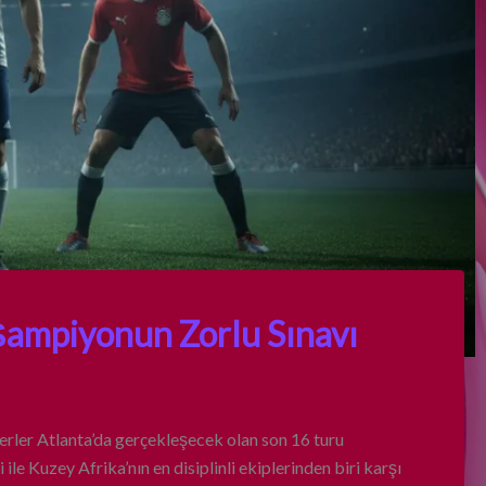
Şampiyonun Zorlu Sınavı
rler Atlanta’da gerçekleşecek olan son 16 turu
le Kuzey Afrika’nın en disiplinli ekiplerinden biri karşı