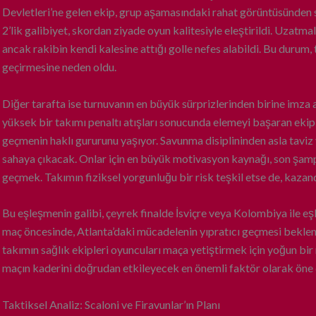
Devletleri’ne gelen ekip, grup aşamasındaki rahat görüntüsünden 
2’lik galibiyet, skordan ziyade oyun kalitesiyle eleştirildi. Uzatm
ancak rakibin kendi kalesine attığı golle nefes alabildi. Bu duru
geçirmesine neden oldu.
Diğer tarafta ise turnuvanın en büyük sürprizlerinden birine imza a
yüksek bir takımı penaltı atışları sonucunda elemeyi başaran ekip
geçmenin haklı gururunu yaşıyor. Savunma disiplininden asla taviz
sahaya çıkacak. Onlar için en büyük motivasyon kaynağı, son şamp
geçmek. Takımın fiziksel yorgunluğu bir risk teşkil etse de, kazand
Bu eşleşmenin galibi, çeyrek finalde İsviçre veya Kolombiya ile 
maç öncesinde, Atlanta’daki mücadelenin yıpratıcı geçmesi bekleniy
takımın sağlık ekipleri oyuncuları maça yetiştirmek için yoğun bir 
maçın kaderini doğrudan etkileyecek en önemli faktör olarak öne 
Taktiksel Analiz: Scaloni ve Firavunlar’ın Planı