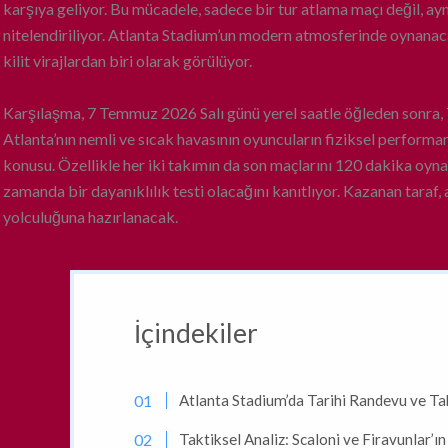
karşıya geliyor. Bu mücadele, sadece bir tur atlama maçı değil, a
nitelendiriliyor. Atlanta Stadium’un modern atmosferinde oynanaca
kilit virajlardan biri olarak görülüyor.
Karşılaşma, 7 Temmuz 2026 Salı günü yerel saatle öğleden sonra, 
Atlanta’nın nemli ve sıcak havasının oyuncuların fiziksel performa
konusu. Özellikle her iki takımın da son maçlarını 120 dakika oyna
zamanda bir dayanıklılık testi olacağını kanıtlıyor. Kazanan taraf,
yolculuğuna hazırlanacak.
İçindekiler
Atlanta Stadium’da Tarihi Randevu ve Ta
Taktiksel Analiz: Scaloni ve Firavunlar’ın