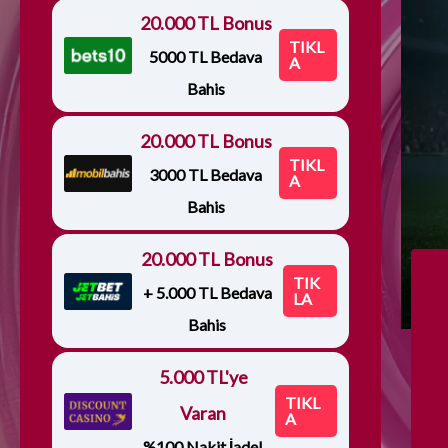
20.000 TL Bonus
TIKL
5000 TL Bedava
A
Bahis
20.000 TL Bonus
TIKL
3000 TL Bedava
A
Bahis
20.000 TL Bonus
TIK
+ 5.000 TL Bedava
LA
Bahis
5.000 TL'ye
TIKL
Varan
A
%100 Nakit İade!