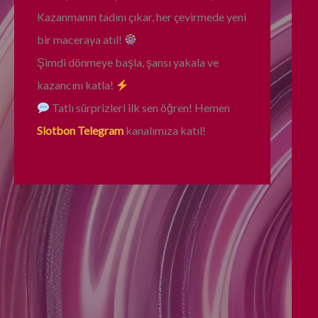
Kazanmanın tadını çıkar, her çevirmede yeni
bir maceraya atıl!
Şimdi dönmeye başla, şansı yakala ve
kazancını katla!
Tatlı sürprizleri ilk sen öğren! Hemen
Slotbon Telegram
kanalımıza katıl!