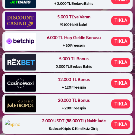
+ 5.000 TL Bedava Bahis
5.000 TL'ye Varan
TIKLA
%100 Nakit İade!
6.000 TL Hoş Geldin Bonusu
TIKLA
+ 80 Freespin
5.000 TL Bonus
TIKLA
5.000 TL Bedava Bahis
12.000 TL Bonus
TIKLA
+ 120 Freespin
20.000 TL Bonus
TIKLA
+ 200 Freespin
2.000 USDT (88.000TL) Nakit İade
TIKLA
Sadece Kripto & Kimliksiz Giriş