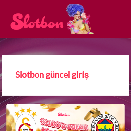
İçeriğe
atla
Slotbon güncel giriş