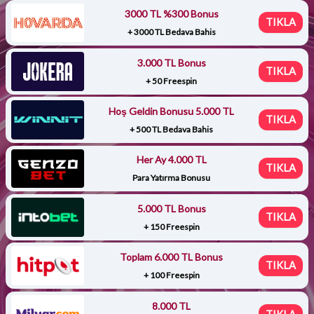
3000 TL %300 Bonus
TIKLA
+ 3000 TL Bedava Bahis
3.000 TL Bonus
TIKLA
+ 50 Freespin
Hoş Geldin Bonusu 5.000 TL
TIKLA
+ 500 TL Bedava Bahis
Her Ay 4.000 TL
TIKLA
Para Yatırma Bonusu
5.000 TL Bonus
TIKLA
+ 150 Freespin
Toplam 6.000 TL Bonus
TIKLA
+ 100 Freespin
8.000 TL