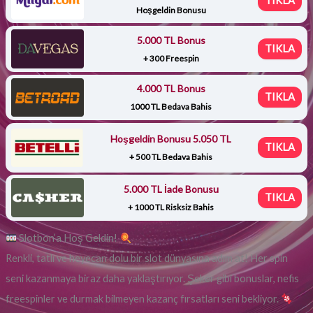
TIKLA
Hoşgeldin Bonusu
5.000 TL Bonus
TIKLA
+ 300 Freespin
4.000 TL Bonus
TIKLA
1000 TL Bedava Bahis
Hoşgeldin Bonusu 5.050 TL
TIKLA
+ 500 TL Bedava Bahis
5.000 TL İade Bonusu
TIKLA
+ 1000 TL Risksiz Bahis
Slotbon’a Hoş Geldin!
Renkli, tatlı ve heyecan dolu bir slot dünyasına adım at! Her spin
seni kazanmaya biraz daha yaklaştırıyor. Şeker gibi bonuslar, nefis
freespinler ve durmak bilmeyen kazanç fırsatları seni bekliyor.