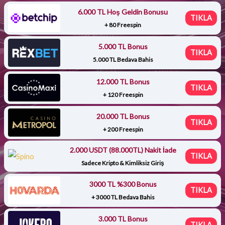
6.000 TL Hoş Geldin Bonusu
TIKLA
+ 80 Freespin
5.000 TL Bonus
TIKLA
5.000 TL Bedava Bahis
12.000 TL Bonus
TIKLA
+ 120 Freespin
20.000 TL Bonus
TIKLA
+ 200 Freespin
2.000 USDT (88.000TL) Nakit İade
TIKLA
Sadece Kripto & Kimliksiz Giriş
3000 TL %300 Bonus
TIKLA
+ 3000 TL Bedava Bahis
3.000 TL Bonus
TIKLA