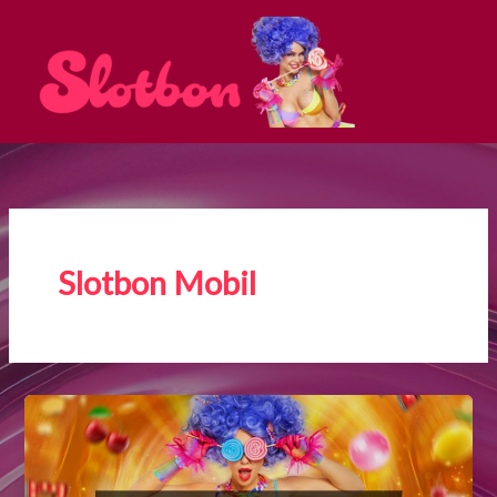
İçeriğe
atla
Slotbon Mobil