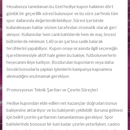
Hesabınıza tanımlanan bu özel hediye kupon hakkının dört
günlük bir geçerlilik süresi bulunuyor ve bu süre zarfında tüm
spor dallarında değerlendirilebiliyor. Süresi içerisinde
kullanılmayan haklar sistem tarafından otomatik olarak geri
alınıyor. Kullanıcılar hem canlı bahislerde hem de maç öncesi
bültenlerde minimum 1.60 oran şartına sadık kalarak
tercihlerini yapabiliyor. Kupon onayı sırasında ilgili seçeneğin
işaretlenmesiyle aktif hale gelen bu bakiye, futbolseverlerin
heyecanını ikiye katlıyor. Bozdurulan kuponların veya daha
önceki bonuslarla yapılan işlemlerin kampanya kapsamına
alınmadığını unutmamak gerekiyor.
Promosyonun Teknik Şartları ve Çevrim Süreçleri
Hediye kupondan elde edilen net kazançlar doğrudan bonus
bakiyesine aktarılıyor ve bu bakiyenin çekilebilir duruma gelmesi
için belirli çevrim şartlarının tamamlanması gerekiyor. Spor
bahislerinde bonusun bir katı kadar çevrim yeterliyken, casino