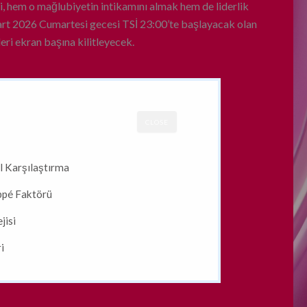
i, hem o mağlubiyetin intikamını almak hem de liderlik
Mart 2026 Cumartesi gecesi TSİ 23:00’te başlayacak olan
eri ekran başına kilitleyecek.
CLOSE
l Karşılaştırma
ppé Faktörü
jisi
i