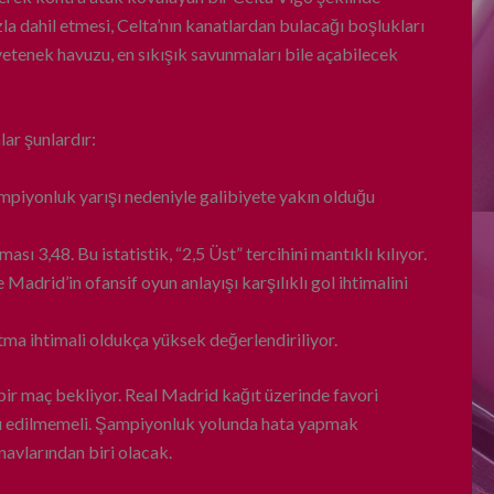
a dahil etmesi, Celta’nın kanatlardan bulacağı boşlukları
etenek havuzu, en sıkışık savunmaları bile açabilecek
lar şunlardır:
piyonluk yarışı nedeniyle galibiyete yakın olduğu
sı 3,48. Bu istatistik, “2,5 Üst” tercihini mantıklı kılıyor.
Madrid’in ofansif oyun anlayışı karşılıklı gol ihtimalini
ma ihtimali oldukça yüksek değerlendiriliyor.
bir maç bekliyor. Real Madrid kağıt üzerinde favori
rdı edilmemeli. Şampiyonluk yolunda hata yapmak
navlarından biri olacak.