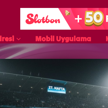
dresi
Mobil Uygulama