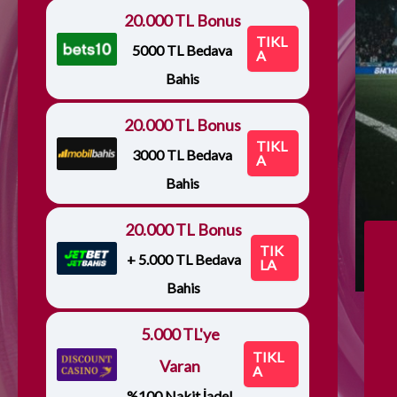
20.000 TL Bonus
TIKL
5000 TL Bedava
A
Bahis
20.000 TL Bonus
TIKL
3000 TL Bedava
A
Bahis
20.000 TL Bonus
TIK
+ 5.000 TL Bedava
LA
Bahis
5.000 TL'ye
TIKL
Varan
A
%100 Nakit İade!