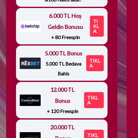
6.000 TL Hoş
TI
KL
Geldin Bonusu
A
+ 80 Freespin
5.000 TL Bonus
TIKL
5.000 TL Bedava
A
Bahis
12.000 TL
TIKL
Bonus
A
+ 120 Freespin
20.000 TL
TIKL