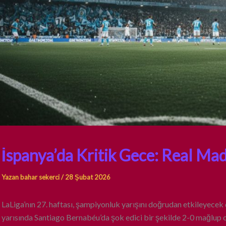
İspanya’da Kritik Gece: Real Ma
Yazan
bahar sekerci
/
28 Şubat 2026
LaLiga’nın 27. haftası, şampiyonluk yarışını doğrudan etkileyecek
yarısında Santiago Bernabéu’da şok edici bir şekilde 2-0 mağlup 