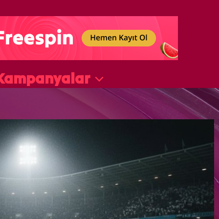
Kampanyalar