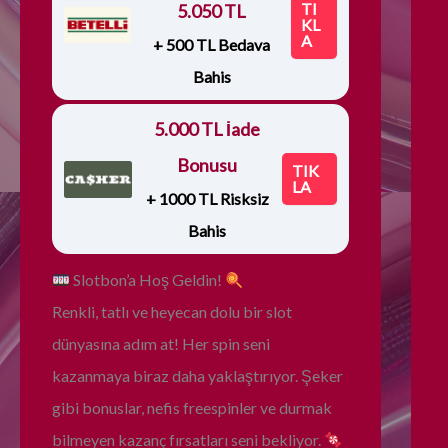
TI
5.050 TL
KL
A
+ 500 TL Bedava
Bahis
5.000 TL İade
Bonusu
TIK
LA
+ 1000 TL Risksiz
Bahis
Slotbon’a Hoş Geldin!
Renkli, tatlı ve heyecan dolu bir slot
dünyasına adım at! Her spin seni
kazanmaya biraz daha yaklaştırıyor. Şeker
gibi bonuslar, nefis freespinler ve durmak
bilmeyen kazanç fırsatları seni bekliyor.