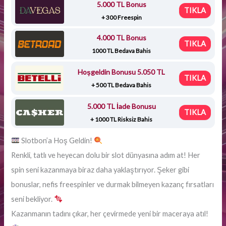
5.000 TL Bonus
TIKLA
+ 300 Freespin
4.000 TL Bonus
TIKLA
1000 TL Bedava Bahis
Hoşgeldin Bonusu 5.050 TL
TIKLA
+ 500 TL Bedava Bahis
5.000 TL İade Bonusu
TIKLA
+ 1000 TL Risksiz Bahis
Slotbon’a Hoş Geldin!
Renkli, tatlı ve heyecan dolu bir slot dünyasına adım at! Her
spin seni kazanmaya biraz daha yaklaştırıyor. Şeker gibi
bonuslar, nefis freespinler ve durmak bilmeyen kazanç fırsatları
seni bekliyor.
Kazanmanın tadını çıkar, her çevirmede yeni bir maceraya atıl!