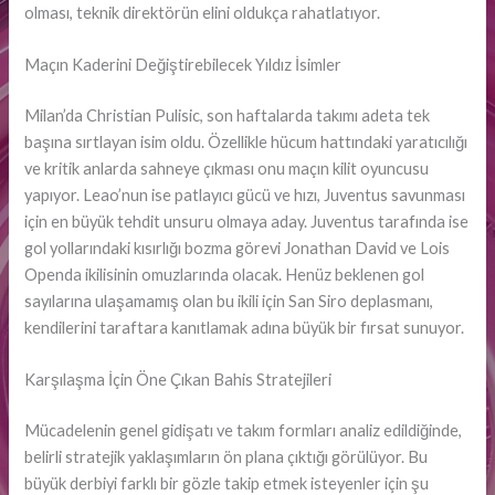
olması, teknik direktörün elini oldukça rahatlatıyor.
Maçın Kaderini Değiştirebilecek Yıldız İsimler
Milan’da Christian Pulisic, son haftalarda takımı adeta tek
başına sırtlayan isim oldu. Özellikle hücum hattındaki yaratıcılığı
ve kritik anlarda sahneye çıkması onu maçın kilit oyuncusu
yapıyor. Leao’nun ise patlayıcı gücü ve hızı, Juventus savunması
için en büyük tehdit unsuru olmaya aday. Juventus tarafında ise
gol yollarındaki kısırlığı bozma görevi Jonathan David ve Lois
Openda ikilisinin omuzlarında olacak. Henüz beklenen gol
sayılarına ulaşamamış olan bu ikili için San Siro deplasmanı,
kendilerini taraftara kanıtlamak adına büyük bir fırsat sunuyor.
Karşılaşma İçin Öne Çıkan Bahis Stratejileri
Mücadelenin genel gidişatı ve takım formları analiz edildiğinde,
belirli stratejik yaklaşımların ön plana çıktığı görülüyor. Bu
büyük derbiyi farklı bir gözle takip etmek isteyenler için şu