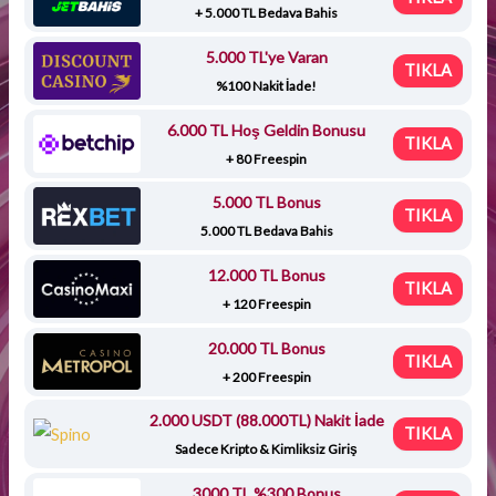
+ 5.000 TL Bedava Bahis
5.000 TL'ye Varan
TIKLA
%100 Nakit İade!
6.000 TL Hoş Geldin Bonusu
TIKLA
+ 80 Freespin
5.000 TL Bonus
TIKLA
5.000 TL Bedava Bahis
12.000 TL Bonus
TIKLA
+ 120 Freespin
20.000 TL Bonus
TIKLA
+ 200 Freespin
2.000 USDT (88.000TL) Nakit İade
TIKLA
Sadece Kripto & Kimliksiz Giriş
3000 TL %300 Bonus