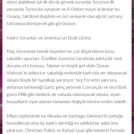
vizesi alabilmek için ilk dörde girmek zorunda. Sezonun ilk
yarısında Torino’da oynanan ve 0-0 biten maçın ardından bu
rövanş, taktiksel disiplinin en üst seviyede olacağı bir satranç
tahtasına dönüşecek gibi görünüyor.
Kadro Sorunları ve Juventus’un Eksik Listesi
Maç öncesinde teknik heyetleri en çok düşündüren konu
sakatlık raporları. Özellikle Juventus tarafında adeta bir revir
durumu söz konusu. Takımın en büyük gol silahı Dusan
Vlahovic’in adductor sakatlığı nedeniyle kadroda yer almayacak
olması büyük bir handikap yaratıyor. Sırp forvetin yanı sıra
defansın bel kemiği Gatti, genç yetenek Conceição ve tecrübeli
golcü Milik gibi isimlerin de sahada olamayacak olması, siyah-
beyazlıların oyun planını tamamen değiştirmesine neden olabilir.
Milan cephesinde ise Nkunku ve Santiago Gimenez’in yokluğu
hissedilecek olsa da, kadro derinliği ev sahibini bir adım öne
çıkarıyor. Christian Pulisic ve Rafael Leao gibi isimlerin formda