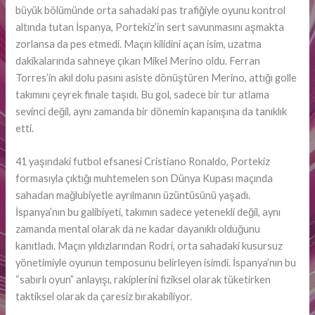
büyük bölümünde orta sahadaki pas trafiğiyle oyunu kontrol
altında tutan İspanya, Portekiz’in sert savunmasını aşmakta
zorlansa da pes etmedi. Maçın kilidini açan isim, uzatma
dakikalarında sahneye çıkan Mikel Merino oldu. Ferran
Torres’in akıl dolu pasını asiste dönüştüren Merino, attığı golle
takımını çeyrek finale taşıdı. Bu gol, sadece bir tur atlama
sevinci değil, aynı zamanda bir dönemin kapanışına da tanıklık
etti.
41 yaşındaki futbol efsanesi Cristiano Ronaldo, Portekiz
formasıyla çıktığı muhtemelen son Dünya Kupası maçında
sahadan mağlubiyetle ayrılmanın üzüntüsünü yaşadı.
İspanya’nın bu galibiyeti, takımın sadece yetenekli değil, aynı
zamanda mental olarak da ne kadar dayanıklı olduğunu
kanıtladı. Maçın yıldızlarından Rodri, orta sahadaki kusursuz
yönetimiyle oyunun temposunu belirleyen isimdi. İspanya’nın bu
“sabırlı oyun” anlayışı, rakiplerini fiziksel olarak tüketirken
taktiksel olarak da çaresiz bırakabiliyor.