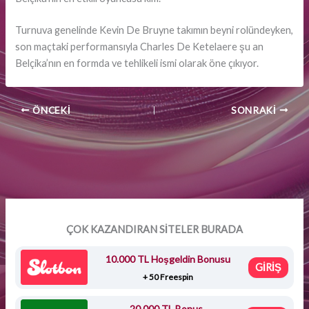
Turnuva genelinde Kevin De Bruyne takımın beyni rolündeyken,
son maçtaki performansıyla Charles De Ketelaere şu an
Belçika’nın en formda ve tehlikeli ismi olarak öne çıkıyor.
ÖNCEKI
SONRAKI
ÇOK KAZANDIRAN SİTELER BURADA
10.000 TL Hoşgeldin Bonusu
GİRİŞ
+ 50 Freespin
20.000 TL Bonus