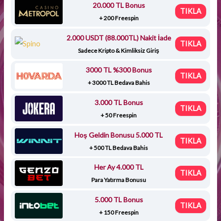
20.000 TL Bonus
TIKLA
+ 200 Freespin
2.000 USDT (88.000TL) Nakit İade
TIKLA
Sadece Kripto & Kimliksiz Giriş
3000 TL %300 Bonus
TIKLA
+ 3000 TL Bedava Bahis
3.000 TL Bonus
TIKLA
+ 50 Freespin
Hoş Geldin Bonusu 5.000 TL
TIKLA
+ 500 TL Bedava Bahis
Her Ay 4.000 TL
TIKLA
Para Yatırma Bonusu
5.000 TL Bonus
TIKLA
+ 150 Freespin