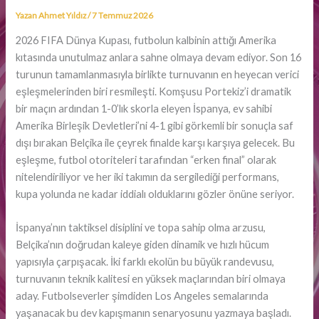
Yazan
Ahmet Yıldız
/
7 Temmuz 2026
2026 FIFA Dünya Kupası, futbolun kalbinin attığı Amerika
kıtasında unutulmaz anlara sahne olmaya devam ediyor. Son 16
turunun tamamlanmasıyla birlikte turnuvanın en heyecan verici
eşleşmelerinden biri resmileşti. Komşusu Portekiz’i dramatik
bir maçın ardından 1-0’lık skorla eleyen İspanya, ev sahibi
Amerika Birleşik Devletleri’ni 4-1 gibi görkemli bir sonuçla saf
dışı bırakan Belçika ile çeyrek finalde karşı karşıya gelecek. Bu
eşleşme, futbol otoriteleri tarafından “erken final” olarak
nitelendiriliyor ve her iki takımın da sergilediği performans,
kupa yolunda ne kadar iddialı olduklarını gözler önüne seriyor.
İspanya’nın taktiksel disiplini ve topa sahip olma arzusu,
Belçika’nın doğrudan kaleye giden dinamik ve hızlı hücum
yapısıyla çarpışacak. İki farklı ekolün bu büyük randevusu,
turnuvanın teknik kalitesi en yüksek maçlarından biri olmaya
aday. Futbolseverler şimdiden Los Angeles semalarında
yaşanacak bu dev kapışmanın senaryosunu yazmaya başladı.