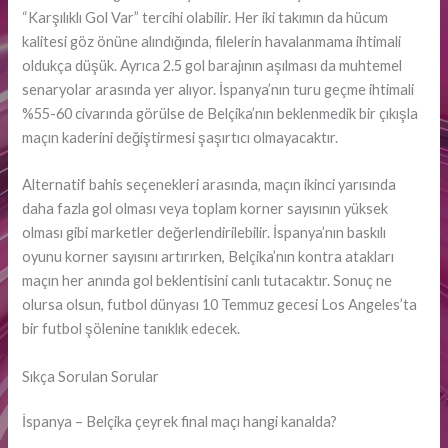
“Karşılıklı Gol Var” tercihi olabilir. Her iki takımın da hücum
kalitesi göz önüne alındığında, filelerin havalanmama ihtimali
oldukça düşük. Ayrıca 2.5 gol barajının aşılması da muhtemel
senaryolar arasında yer alıyor. İspanya’nın turu geçme ihtimali
%55-60 civarında görülse de Belçika’nın beklenmedik bir çıkışla
maçın kaderini değiştirmesi şaşırtıcı olmayacaktır.
Alternatif bahis seçenekleri arasında, maçın ikinci yarısında
daha fazla gol olması veya toplam korner sayısının yüksek
olması gibi marketler değerlendirilebilir. İspanya’nın baskılı
oyunu korner sayısını artırırken, Belçika’nın kontra atakları
maçın her anında gol beklentisini canlı tutacaktır. Sonuç ne
olursa olsun, futbol dünyası 10 Temmuz gecesi Los Angeles’ta
bir futbol şölenine tanıklık edecek.
Sıkça Sorulan Sorular
İspanya – Belçika çeyrek final maçı hangi kanalda?