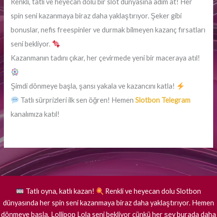
Renkli, tatlı ve heyecan dolu bir slot dünyasına adım at! Her
spin seni kazanmaya biraz daha yaklaştırıyor. Şeker gibi
bonuslar, nefis freespinler ve durmak bilmeyen kazanç fırsatları
seni bekliyor.
Kazanmanın tadını çıkar, her çevirmede yeni bir maceraya atıl!
Şimdi dönmeye başla, şansı yakala ve kazancını katla!
Tatlı sürprizleri ilk sen öğren! Hemen
Slotbon Telegram
kanalımıza katıl!
Tatlı oyna, katlı kazan!
Renkli ve heyecan dolu Slotbon
dünyasında her spin seni kazanmaya biraz daha yaklaştırıyor. Hemen
dönmeye başla, Lollipop Lola seni bekliyor çünkü her şey burada daha