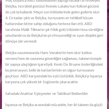
Maç boyunca ABD savunmasının yaptığı hataları affetmeyen
Belçika, tecrübeli golcüsü Romelu Lukaku’nun fiziksel gücünü
de çok iyi kullandı. Maçın son bölümlerinde gelen gollerle skor
4-1’e kadar çıktı ve Belçika, turnuvanın en tehlikeli hücum
hatlarından birine sahip olduğunu herkese ilan etti. ABD
tarafında Malik Tillman’ın şık frikik golü tribünleri kısa süreliğine
umutlandırsa da Belçika’nın profesyonelliği ve oyun disiplini geri
dönüşe izin vermedi.
Belçika savunmasında Hans Vanaken’in hem skor katkısı
vermesi hem de savunma güvenliğini sağlaması, takımın komple
bir yapıya ulaştığının işaretiydi. Kevin De Bruyne önderliğindeki
bu jenerasyon, belki de kariyerlerinin en olgun turnuvasını
geçiriyor. ABD karşısındaki bu ezici üstünlük, Belçika’yı İspanya
karşısına çok yüksek bir özgüvenle çıkaracaktır.
Sahadaki Anahtar Eşleşmeler ve Taktiksel Beklentiler
İspanya ve Belçika arasındaki mücadele, her iki takımın da güçlü