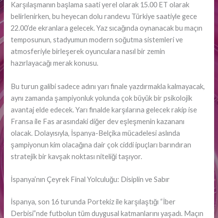
Karşılaşmanın başlama saati yerel olarak 15.00 ET olarak
belirlenirken, bu heyecan dolu randevu Türkiye saatiyle gece
22.00’de ekranlara gelecek. Yaz sıcağında oynanacak bu maçın
temposunun, stadyumun modern soğutma sistemleri ve
atmosferiyle birleşerek oyunculara nasıl bir zemin
hazırlayacağı merak konusu.
Bu turun galibi sadece adını yarı finale yazdırmakla kalmayacak,
aynı zamanda şampiyonluk yolunda çok büyük bir psikolojik
avantaj elde edecek. Yarı finalde karşılarına gelecek rakip ise
Fransa ile Fas arasındaki diğer dev eşleşmenin kazananı
olacak. Dolayısıyla, İspanya-Belçika mücadelesi aslında
şampiyonun kim olacağına dair çok ciddi ipuçları barındıran
stratejik bir kavşak noktası niteliği taşıyor.
İspanya’nın Çeyrek Final Yolculuğu: Disiplin ve Sabır
İspanya, son 16 turunda Portekiz ile karşılaştığı “İber
Derbisi”nde futbolun tüm duygusal katmanlarını yaşadı. Maçın