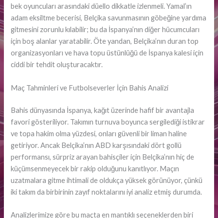
bek oyuncuları arasındaki düello dikkatle izlenmeli. Yamal’ın
adam eksiltme becerisi, Belçika savunmasının göbeğine yardıma
gitmesini zorunlu kılabilir; bu da İspanya’nın diğer hücumcuları
için boş alanlar yaratabilir. Öte yandan, Belçika’nın duran top
organizasyonları ve hava topu üstünlüğü de İspanya kalesi için
ciddi bir tehdit oluşturacaktır.
Maç Tahminleri ve Futbolseverler İçin Bahis Analizi
Bahis dünyasında İspanya, kağıt üzerinde hafif bir avantajla
favori gösteriliyor. Takımın turnuva boyunca sergilediği istikrar
ve topa hakim olma yüzdesi, onları güvenli bir liman haline
getiriyor. Ancak Belçika’nın ABD karşısındaki dört gollü
performansı, sürpriz arayan bahisçiler için Belçika’nın hiç de
küçümsenmeyecek bir rakip olduğunu kanıtlıyor. Maçın
uzatmalara gitme ihtimali de oldukça yüksek görünüyor, çünkü
iki takım da birbirinin zayıf noktalarını iyi analiz etmiş durumda.
Analizlerimize göre bu maçta en mantıklı seçeneklerden biri