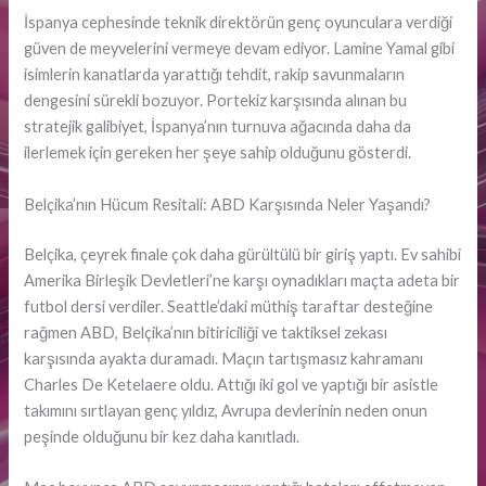
İspanya cephesinde teknik direktörün genç oyunculara verdiği
güven de meyvelerini vermeye devam ediyor. Lamine Yamal gibi
isimlerin kanatlarda yarattığı tehdit, rakip savunmaların
dengesini sürekli bozuyor. Portekiz karşısında alınan bu
stratejik galibiyet, İspanya’nın turnuva ağacında daha da
ilerlemek için gereken her şeye sahip olduğunu gösterdi.
Belçika’nın Hücum Resitali: ABD Karşısında Neler Yaşandı?
Belçika, çeyrek finale çok daha gürültülü bir giriş yaptı. Ev sahibi
Amerika Birleşik Devletleri’ne karşı oynadıkları maçta adeta bir
futbol dersi verdiler. Seattle’daki müthiş taraftar desteğine
rağmen ABD, Belçika’nın bitiriciliği ve taktiksel zekası
karşısında ayakta duramadı. Maçın tartışmasız kahramanı
Charles De Ketelaere oldu. Attığı iki gol ve yaptığı bir asistle
takımını sırtlayan genç yıldız, Avrupa devlerinin neden onun
peşinde olduğunu bir kez daha kanıtladı.