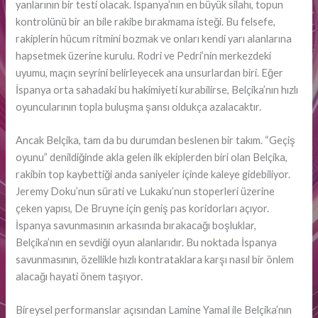
yanlarının bir testi olacak. İspanya’nın en büyük silahı, topun
kontrolünü bir an bile rakibe bırakmama isteği. Bu felsefe,
rakiplerin hücum ritmini bozmak ve onları kendi yarı alanlarına
hapsetmek üzerine kurulu. Rodri ve Pedri’nin merkezdeki
uyumu, maçın seyrini belirleyecek ana unsurlardan biri. Eğer
İspanya orta sahadaki bu hakimiyeti kurabilirse, Belçika’nın hızlı
oyuncularının topla buluşma şansı oldukça azalacaktır.
Ancak Belçika, tam da bu durumdan beslenen bir takım. “Geçiş
oyunu” denildiğinde akla gelen ilk ekiplerden biri olan Belçika,
rakibin top kaybettiği anda saniyeler içinde kaleye gidebiliyor.
Jeremy Doku’nun sürati ve Lukaku’nun stoperleri üzerine
çeken yapısı, De Bruyne için geniş pas koridorları açıyor.
İspanya savunmasının arkasında bırakacağı boşluklar,
Belçika’nın en sevdiği oyun alanlarıdır. Bu noktada İspanya
savunmasının, özellikle hızlı kontrataklara karşı nasıl bir önlem
alacağı hayati önem taşıyor.
Bireysel performanslar açısından Lamine Yamal ile Belçika’nın