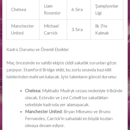
Liam
Şampiyonlar
Chelsea
6. Sıra
Rosenior
Ligi
Manchester
Michael
İlk 3’te
3. Sıra
United
Carrick
Kalmak
Kadro Durumu ve Önemli Eksikler
Maç öncesinde ev sahibi ekipte ciddi sakatlık sorunları göze
çarpıyor. Stamford Bridge ekibi, bu zorlu sınavda bazı kilit
isimlerinden mahrum kalacak. İşte takımların güncel durumu:
Chelsea:
Mykhailo Mudryk cezası nedeniyle tribünde
olacak. Estevão ve Levi Colwill ise sakatlıkları
sebebiyle kadroda yer alamayacak.
Manchester United:
Bryan Mbeumo ve Bruno
Fernandes, Carrick’in sahadaki en büyük kozları
olmaya devam ediyor.