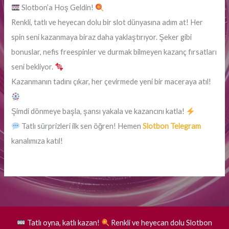
Slotbon’a Hoş Geldin!
Renkli, tatlı ve heyecan dolu bir slot dünyasına adım at! Her
spin seni kazanmaya biraz daha yaklaştırıyor. Şeker gibi
bonuslar, nefis freespinler ve durmak bilmeyen kazanç fırsatları
seni bekliyor.
Kazanmanın tadını çıkar, her çevirmede yeni bir maceraya atıl!
Şimdi dönmeye başla, şansı yakala ve kazancını katla!
Tatlı sürprizleri ilk sen öğren! Hemen
Slotbon Telegram
kanalımıza katıl!
Tatlı oyna, katlı kazan!
Renkli ve heyecan dolu Slotbon