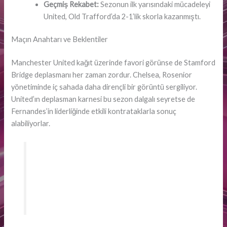
Geçmiş Rekabet:
Sezonun ilk yarısındaki mücadeleyi
United, Old Trafford’da 2-1’lik skorla kazanmıştı.
Maçın Anahtarı ve Beklentiler
Manchester United kağıt üzerinde favori görünse de Stamford
Bridge deplasmanı her zaman zordur. Chelsea, Rosenior
yönetiminde iç sahada daha dirençli bir görüntü sergiliyor.
United’ın deplasman karnesi bu sezon dalgalı seyretse de
Fernandes’in liderliğinde etkili kontrataklarla sonuç
alabiliyorlar.
Şampiyonlar Ligi vizesi için her puanın altın
değerinde olduğu bu haftalarda, beraberlik
her iki takımı da üzebilir.