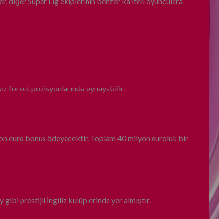
er, diğer Süper Lig ekiplerinin benzer kaliteli oyunculara
z forvet pozisyonlarında oynayabilir.
lyon euro bonus ödeyecektir. Toplam 40 milyon euroluk bir
bi prestijli İngiliz kulüplerinde yer almıştır.