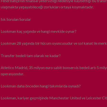
Fenerbahçe’nin finansal yetersizliği nedeniyle kaybettiği bu transf
ulaşmakta yaşayabileceği zorlukları ortaya koymaktadır.
Sık Sorulan Sorular
Lookman kaç yaşında ve hangi mevkide oynar?
Lookman 28 yaşında bir hücum oyuncusudur ve sol kanat ile merke
Transfer bedeli tam olarak ne kadar?
Atletico Madrid, 35 milyon euro sabit bonservis bedeli artı 5 mi
operasyondur.
Lookman daha önceden hangi takımlarda oynadı?
Lookman, kariyer geçmişinde Manchester United ve Leicester City gi