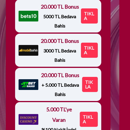
20.000 TL Bonus
TIKL
5000 TL Bedava
A
Bahis
20.000 TL Bonus
TIKL
3000 TL Bedava
A
Bahis
20.000 TL Bonus
TIK
+ 5.000 TL Bedava
LA
Bahis
5.000 TL'ye
TIKL
Varan
A
%100 Nakit İade!