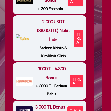
Bonus
A
+ 200 Freespin
2.000 USDT
(88.000TL) Nakit
TI
KL
İade
A
Sadece Kripto &
Kimliksiz Giriş
3000 TL %300
Bonus
TIKL
A
+ 3000 TL Bedava
Bahis
3.000 TL Bonus
TIKLA