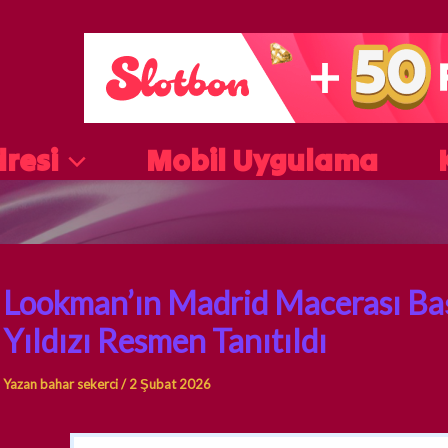
dresi
Mobil Uygulama
Lookman’ın Madrid Macerası Başl
Yıldızı Resmen Tanıtıldı
Yazan
bahar sekerci
/
2 Şubat 2026