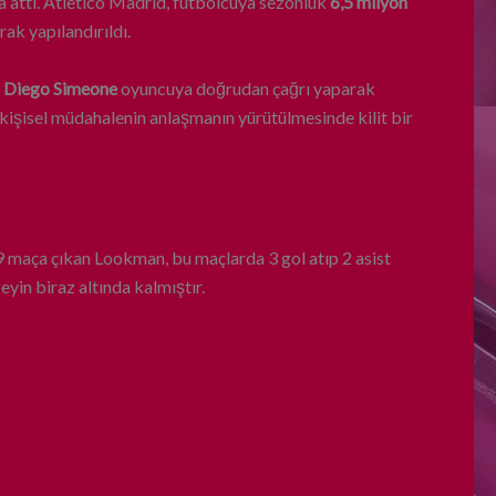
a attı. Atletico Madrid, futbolcuya sezonluk
6,5 milyon
ak yapılandırıldı.
ü
Diego Simeone
oyuncuya doğrudan çağrı yaparak
 kişisel müdahalenin anlaşmanın yürütülmesinde kilit bir
 maça çıkan Lookman, bu maçlarda 3 gol atıp 2 asist
yin biraz altında kalmıştır.