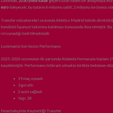
Lookman,
2030 yılına kadar
geçerli uzun vadeli bir anlaşmaya imz
euro
ödeyecek; bu tutarın 6 milyonu sabit, 2 milyonu ise bonus olar
Transfer müzakereleri sırasında Atletico Madrid teknik direktör
kendisini İspanyol takımına katılması konusunda ikna etmiştir. Bu
rol oynadığı belirtilmektedir.
Lookman’ın Son Sezon Performansı
2025-2026 sezonunun ilk yarısında Atalanta formasıyla toplam 19
kaydetmiştir. Performansı istikrarlı olmakla birlikte beklenen düze
19 maç oynadı
3 gol attı
2 asist sağladı
Yaşı: 28
Fenerbahçe’nin Kaybettiği Transfer