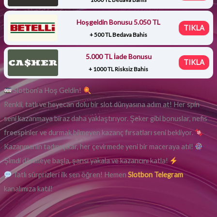
Hoşgeldin Bonusu 5.050 TL
TIKLA
+ 500 TL Bedava Bahis
5.000 TL İade Bonusu
TIKLA
+ 1000 TL Risksiz Bahis
Slotbon’a Hoş Geldin!
Renkli, tatlı ve heyecan dolu bir slot dünyasına adım at! Her spin
seni kazanmaya biraz daha yaklaştırıyor. Şeker gibi bonuslar, nefis
freespinler ve durmak bilmeyen kazanç fırsatları seni bekliyor.
Kazanmanın tadını çıkar, her çevirmede yeni bir maceraya atıl!
Şimdi dönmeye başla, şansı yakala ve kazancını katla!
Tatlı sürprizleri ilk sen öğren! Hemen
Slotbon Telegram
kanalımıza katıl!