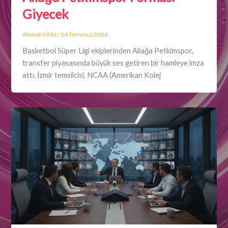
Giyecek
Ahmet Yıldız
/
24 Temmuz 2026
Basketbol Süper Ligi ekiplerinden Aliağa Petkimspor,
transfer piyasasında büyük ses getiren bir hamleye imza
attı. İzmir temsilcisi, NCAA (Amerikan Kolej