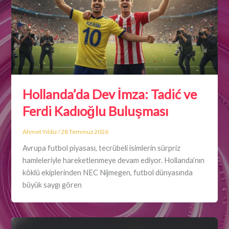
Hollanda’da Dev İmza: Tadić ve
Ferdi Kadıoğlu Buluşması
Ahmet Yıldız
/
28 Temmuz 2026
Avrupa futbol piyasası, tecrübeli isimlerin sürpriz
hamleleriyle hareketlenmeye devam ediyor. Hollanda’nın
köklü ekiplerinden NEC Nijmegen, futbol dünyasında
büyük saygı gören