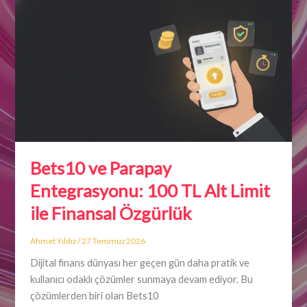
Bets10 ve Parapay
Entegrasyonu: 100 TL Alt Limit
ile Finansal Özgürlük
Ahmet Yıldız
/
27 Temmuz 2026
Dijital finans dünyası her geçen gün daha pratik ve
kullanıcı odaklı çözümler sunmaya devam ediyor. Bu
çözümlerden biri olan Bets10