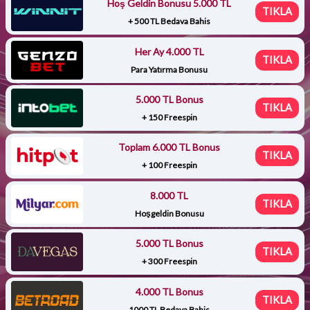
Hoş Geldin Bonusu 5.000 TL
TIKLA
+ 500 TL Bedava Bahis
Her Ay 4.000 TL
TIKLA
Para Yatırma Bonusu
5.000 TL Bonus
TIKLA
+ 150 Freespin
Toplam 6.000 TL Bonus
TIKLA
+ 100 Freespin
8.000 TL
TIKLA
Hoşgeldin Bonusu
5.000 TL Bonus
TIKLA
+ 300 Freespin
4.000 TL Bonus
TIKLA
1000 TL Bedava Bahis