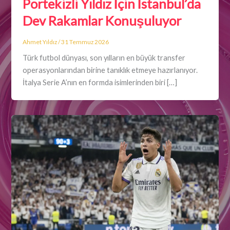
Portekizli Yıldız İçin İstanbul’da
Dev Rakamlar Konuşuluyor
Ahmet Yıldız
/
31 Temmuz 2026
Türk futbol dünyası, son yılların en büyük transfer
operasyonlarından birine tanıklık etmeye hazırlanıyor.
İtalya Serie A’nın en formda isimlerinden biri […]