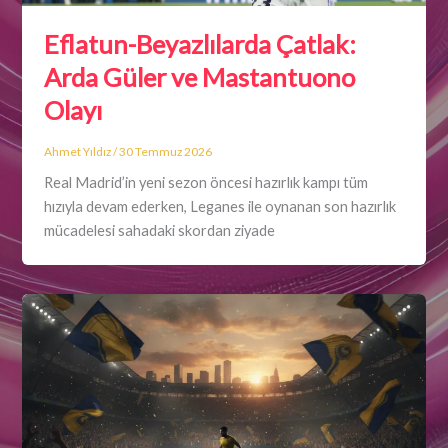
Eflatun-Beyazlılarda Çatlak:
Arda Güler ve Mastantuono
Olayı
Ahmet Yıldız
/
30 Temmuz 2026
Real Madrid’in yeni sezon öncesi hazırlık kampı tüm
hızıyla devam ederken, Leganes ile oynanan son hazırlık
mücadelesi sahadaki skordan ziyade