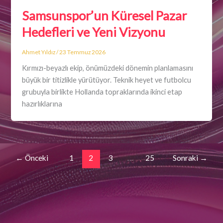
Samsunspor’un Küresel Pazar
Hedefleri ve Yeni Vizyonu
Ahmet Yıldız
/
23 Temmuz 2026
Kırmızı-beyazlı ekip, önümüzdeki dönemin planlamasını
büyük bir titizlikle yürütüyor. Teknik heyet ve futbolcu
grubuyla birlikte Hollanda topraklarında ikinci etap
hazırlıklarına
←
Önceki
1
2
3
…
25
Sonraki
→