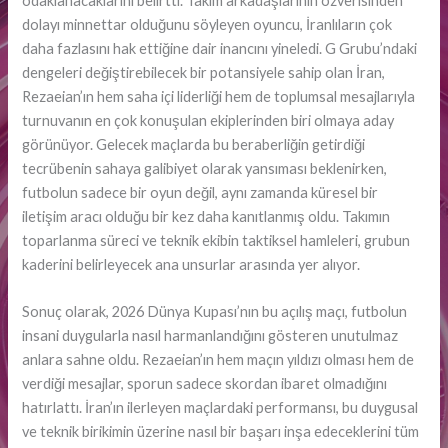
odaklanacaklarını belirtti. Takım arkadaşlarının özverisinden
dolayı minnettar olduğunu söyleyen oyuncu, İranlıların çok
daha fazlasını hak ettiğine dair inancını yineledi. G Grubu’ndaki
dengeleri değiştirebilecek bir potansiyele sahip olan İran,
Rezaeian’ın hem saha içi liderliği hem de toplumsal mesajlarıyla
turnuvanın en çok konuşulan ekiplerinden biri olmaya aday
görünüyor. Gelecek maçlarda bu beraberliğin getirdiği
tecrübenin sahaya galibiyet olarak yansıması beklenirken,
futbolun sadece bir oyun değil, aynı zamanda küresel bir
iletişim aracı olduğu bir kez daha kanıtlanmış oldu. Takımın
toparlanma süreci ve teknik ekibin taktiksel hamleleri, grubun
kaderini belirleyecek ana unsurlar arasında yer alıyor.
Sonuç olarak, 2026 Dünya Kupası’nın bu açılış maçı, futbolun
insani duygularla nasıl harmanlandığını gösteren unutulmaz
anlara sahne oldu. Rezaeian’ın hem maçın yıldızı olması hem de
verdiği mesajlar, sporun sadece skordan ibaret olmadığını
hatırlattı. İran’ın ilerleyen maçlardaki performansı, bu duygusal
ve teknik birikimin üzerine nasıl bir başarı inşa edeceklerini tüm