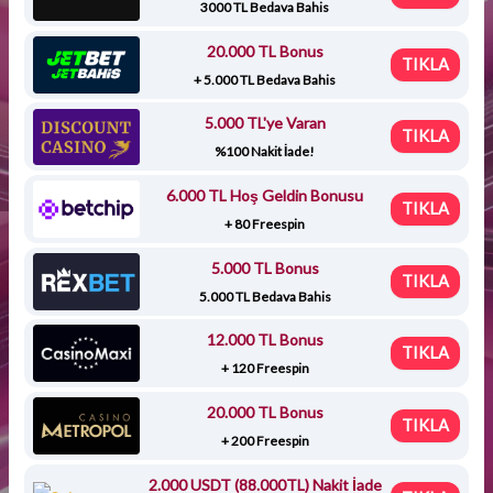
3000 TL Bedava Bahis
20.000 TL Bonus
TIKLA
+ 5.000 TL Bedava Bahis
5.000 TL'ye Varan
TIKLA
%100 Nakit İade!
6.000 TL Hoş Geldin Bonusu
TIKLA
+ 80 Freespin
5.000 TL Bonus
TIKLA
5.000 TL Bedava Bahis
12.000 TL Bonus
TIKLA
+ 120 Freespin
20.000 TL Bonus
TIKLA
+ 200 Freespin
2.000 USDT (88.000TL) Nakit İade