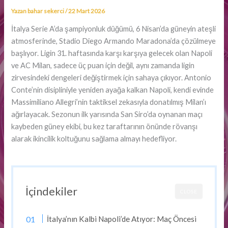
Yazan
bahar sekerci
/
22 Mart 2026
İtalya Serie A’da şampiyonluk düğümü, 6 Nisan’da güneyin ateşli
atmosferinde, Stadio Diego Armando Maradona’da çözülmeye
başlıyor. Ligin 31. haftasında karşı karşıya gelecek olan Napoli
ve AC Milan, sadece üç puan için değil, aynı zamanda ligin
zirvesindeki dengeleri değiştirmek için sahaya çıkıyor. Antonio
Conte’nin disipliniyle yeniden ayağa kalkan Napoli, kendi evinde
Massimiliano Allegri’nin taktiksel zekasıyla donatılmış Milan’ı
ağırlayacak. Sezonun ilk yarısında San Siro’da oynanan maçı
kaybeden güney ekibi, bu kez taraftarının önünde rövanşı
alarak ikincilik koltuğunu sağlama almayı hedefliyor.
İçindekiler
CLOSE
İtalya’nın Kalbi Napoli’de Atıyor: Maç Öncesi