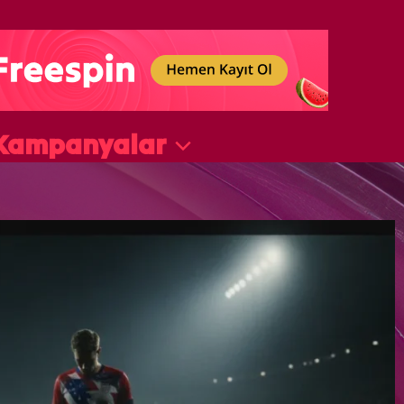
Kampanyalar