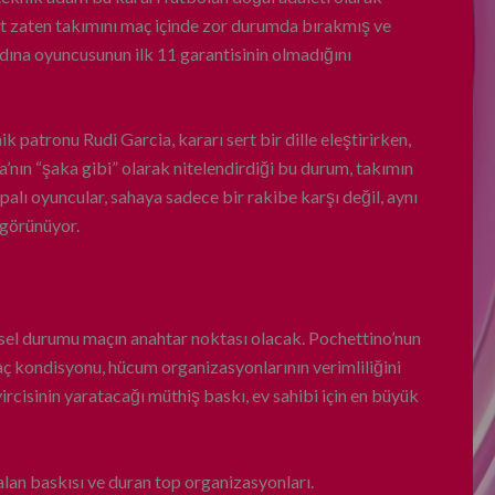
rt zaten takımını maç içinde zor durumda bırakmış ve
dına oyuncusunun ilk 11 garantisinin olmadığını
 patronu Rudi Garcia, kararı sert bir dille eleştirirken,
’nın “şaka gibi” olarak nitelendirdiği bu durum, takımın
lı oyuncular, sahaya sadece bir rakibe karşı değil, aynı
 görünüyor.
ziksel durumu maçın anahtar noktası olacak. Pochettino’nun
aç kondisyonu, hücum organizasyonlarının verimliliğini
yircisinin yaratacağı müthiş baskı, ev sahibi için en büyük
 alan baskısı ve duran top organizasyonları.