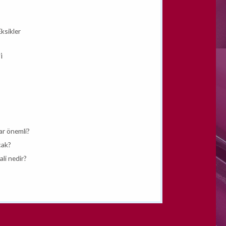
ksikler
i
ar önemli?
cak?
li nedir?