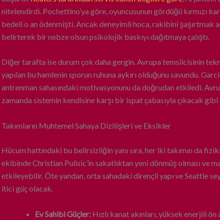
nitelendirdi. Pochettino’ya göre, oyuncusunun gördüğü kırmızı ka
bedeli o an ödenmişti. Ancak deneyimli hoca, rakibini şaşırtmak a
belirterek bir nebze olsun psikolojik baskıyı dağıtmaya çalıştı.
Diğer tarafta ise durum çok daha gergin. Avrupa temsilcisinin teknik
yapılan bu hamlenin sporun ruhuna aykırı olduğunu savundu. Garcia
antrenman sahasındaki motivasyonunu da doğrudan etkiledi. Avrupa
zamanda sistemin kendisine karşı bir ispat çabasıyla çıkacak gibi
Takımların Muhtemel Sahaya Dizilişleri ve Eksikler
Hücum hattındaki bu belirsizliğin yanı sıra, her iki takımın da fi
ekibinde Christian Pulisic’in sakatlıktan yeni dönmüş olması ve m
etkileyebilir. Öte yandan, orta sahadaki dirençli yapı ve Seattle se
itici güç olacak.
Ev Sahibi Güçler:
Hızlı kanat akınları, yüksek enerjili ön