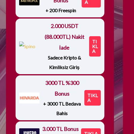
Bonus
A
+ 200 Freespin
2.000 USDT
(88.000TL) Nakit
TI
KL
İade
A
Sadece Kripto &
Kimliksiz Giriş
3000 TL %300
Bonus
TIKL
A
+ 3000 TL Bedava
Bahis
3.000 TL Bonus
TIKLA