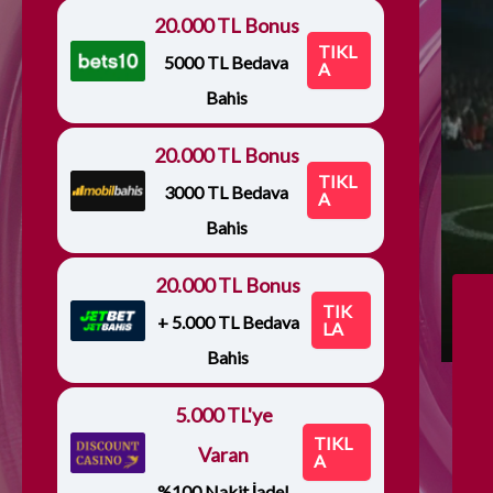
20.000 TL Bonus
TIKL
5000 TL Bedava
A
Bahis
20.000 TL Bonus
TIKL
3000 TL Bedava
A
Bahis
20.000 TL Bonus
TIK
+ 5.000 TL Bedava
LA
Bahis
5.000 TL'ye
TIKL
Varan
A
%100 Nakit İade!