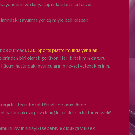
ha yönetimi ve dünya çapındaki bitirici forvet
nlarındaki savunma yerleşimiyle belli olacak.
a boş durmadı.
CBS Sports platformunda yer alan
lerinden biri olarak görüyor. Her iki takımın da turu
 hücum hattındaki oyuncuların bireysel yeteneklerinin,
n ağırlık, tecrübe faktörüyle bir adım önde.
vet hattındaki sürpriz dönüşle birlikte ciddi bir yükseliş
 temkinli oyun anlayışı sebebiyle oldukça yüksek