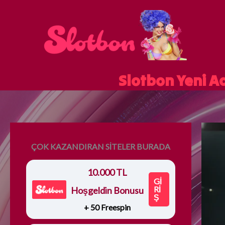
İçeriğe
atla
Slotbon Yeni A
ÇOK KAZANDIRAN SİTELER BURADA
10.000 TL
Gİ
Rİ
Hoşgeldin Bonusu
Ş
+ 50 Freespin