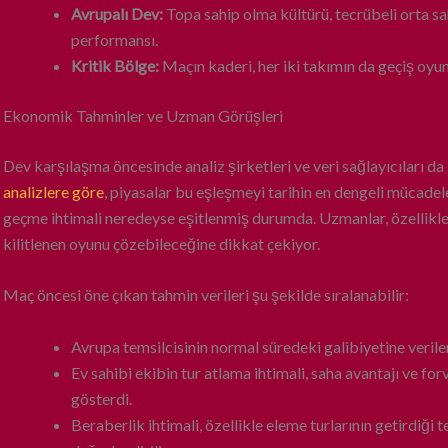
Avrupalı Dev:
Topa sahip olma kültürü, tecrübeli orta sa
performansı.
Kritik Bölge:
Maçın kaderi, her iki takımın da geçiş oyu
Ekonomik Tahminler ve Uzman Görüşleri
Dev karşılaşma öncesinde analiz şirketleri ve veri sağlayıcıları d
analizlere göre
, piyasalar bu eşleşmeyi tarihin en dengeli mücadele
geçme ihtimali neredeyse eşitlenmiş durumda. Uzmanlar, özellikle
kilitlenen oyunu çözebileceğine dikkat çekiyor.
Maç öncesi öne çıkan tahmin verileri şu şekilde sıralanabilir:
Avrupa temsilcisinin normal süredeki galibiyetine verile
Ev sahibi ekibin tur atlama ihtimali, saha avantajı ve for
gösterdi.
Beraberlik ihtimali, özellikle eleme turlarının getirdiği