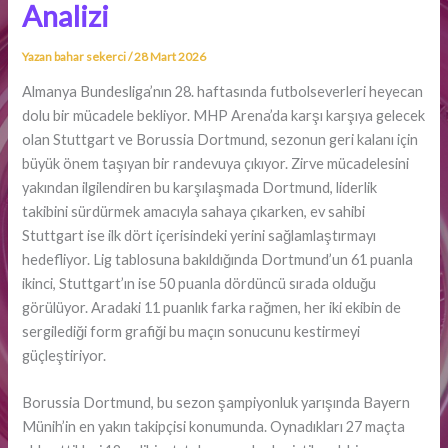
Analizi
Yazan
bahar sekerci
/
28 Mart 2026
Almanya Bundesliga’nın 28. haftasında futbolseverleri heyecan
dolu bir mücadele bekliyor. MHP Arena’da karşı karşıya gelecek
olan Stuttgart ve Borussia Dortmund, sezonun geri kalanı için
büyük önem taşıyan bir randevuya çıkıyor. Zirve mücadelesini
yakından ilgilendiren bu karşılaşmada Dortmund, liderlik
takibini sürdürmek amacıyla sahaya çıkarken, ev sahibi
Stuttgart ise ilk dört içerisindeki yerini sağlamlaştırmayı
hedefliyor. Lig tablosuna bakıldığında Dortmund’un 61 puanla
ikinci, Stuttgart’ın ise 50 puanla dördüncü sırada olduğu
görülüyor. Aradaki 11 puanlık farka rağmen, her iki ekibin de
sergilediği form grafiği bu maçın sonucunu kestirmeyi
güçleştiriyor.
Borussia Dortmund, bu sezon şampiyonluk yarışında Bayern
Münih’in en yakın takipçisi konumunda. Oynadıkları 27 maçta