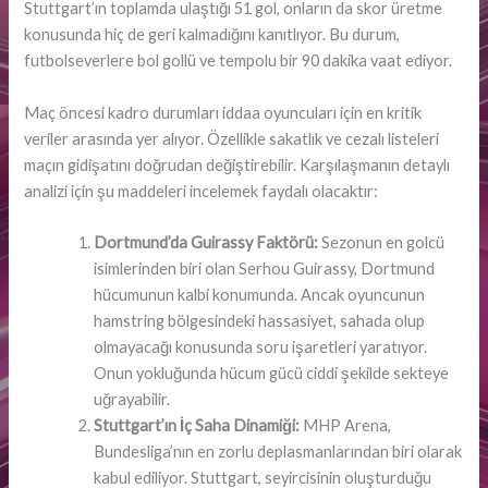
Stuttgart’ın toplamda ulaştığı 51 gol, onların da skor üretme
konusunda hiç de geri kalmadığını kanıtlıyor. Bu durum,
futbolseverlere bol gollü ve tempolu bir 90 dakika vaat ediyor.
Maç öncesi kadro durumları iddaa oyuncuları için en kritik
veriler arasında yer alıyor. Özellikle sakatlık ve cezalı listeleri
maçın gidişatını doğrudan değiştirebilir. Karşılaşmanın detaylı
analizi için şu maddeleri incelemek faydalı olacaktır:
Dortmund’da Guirassy Faktörü:
Sezonun en golcü
isimlerinden biri olan Serhou Guirassy, Dortmund
hücumunun kalbi konumunda. Ancak oyuncunun
hamstring bölgesindeki hassasiyet, sahada olup
olmayacağı konusunda soru işaretleri yaratıyor.
Onun yokluğunda hücum gücü ciddi şekilde sekteye
uğrayabilir.
Stuttgart’ın İç Saha Dinamiği:
MHP Arena,
Bundesliga’nın en zorlu deplasmanlarından biri olarak
kabul ediliyor. Stuttgart, seyircisinin oluşturduğu