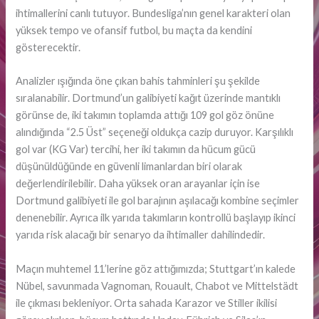
ihtimallerini canlı tutuyor. Bundesliga’nın genel karakteri olan
yüksek tempo ve ofansif futbol, bu maçta da kendini
gösterecektir.
Analizler ışığında öne çıkan bahis tahminleri şu şekilde
sıralanabilir. Dortmund’un galibiyeti kağıt üzerinde mantıklı
görünse de, iki takımın toplamda attığı 109 gol göz önüne
alındığında “2.5 Üst” seçeneği oldukça cazip duruyor. Karşılıklı
gol var (KG Var) tercihi, her iki takımın da hücum gücü
düşünüldüğünde en güvenli limanlardan biri olarak
değerlendirilebilir. Daha yüksek oran arayanlar için ise
Dortmund galibiyeti ile gol barajının aşılacağı kombine seçimler
denenebilir. Ayrıca ilk yarıda takımların kontrollü başlayıp ikinci
yarıda risk alacağı bir senaryo da ihtimaller dahilindedir.
Maçın muhtemel 11’lerine göz attığımızda; Stuttgart’ın kalede
Nübel, savunmada Vagnoman, Rouault, Chabot ve Mittelstädt
ile çıkması bekleniyor. Orta sahada Karazor ve Stiller ikilisi