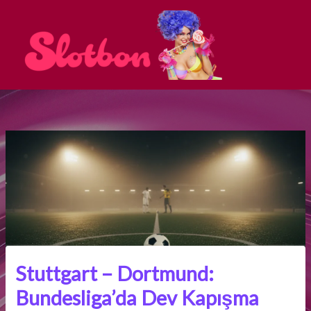
İçeriğe
atla
Stuttgart – Dortmund:
Bundesliga’da Dev Kapışma