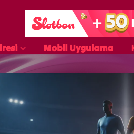
dresi
Mobil Uygulama