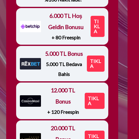
6.000 TL Hoş
TI
KL
Geldin Bonusu
A
+ 80 Freespin
5.000 TL Bonus
TIKL
5.000 TL Bedava
A
Bahis
12.000 TL
TIKL
Bonus
A
+ 120 Freespin
20.000 TL
TIKL