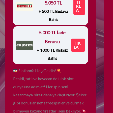
TI
5.050 TL
KL
A
+ 500 TL Bedava
Bahis
5.000 TL İade
Bonusu
TIK
LA
+ 1000 TL Risksiz
Bahis
Slotbon’a Hoş Geldin!
Renkli, tatlı ve heyecan dolu bir slot
dünyasına adım at! Her spin seni
kazanmaya biraz daha yaklaştırıyor. Şeker
gibi bonuslar, nefis freespinler ve durmak
bilmeyen kazanç fırsatları seni bekliyor.