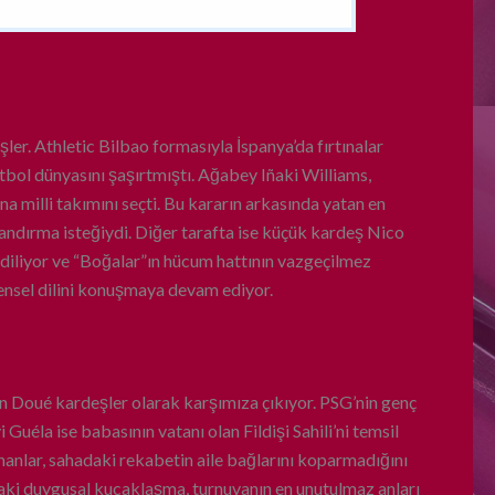
şler. Athletic Bilbao formasıyla İspanya’da fırtınalar
 futbol dünyasını şaşırtmıştı. Ağabey Iñaki Williams,
 milli takımını seçti. Bu kararın arkasında yatan en
landırma isteğiydi. Diğer tarafta ise küçük kardeş Nico
ediliyor ve “Boğalar”ın hücum hattının vazgeçilmez
vrensel dilini konuşmaya devam ediyor.
nen Doué kardeşler olarak karşımıza çıkıyor. PSG’nin genç
Guéla ise babasının vatanı olan Fildişi Sahili’ni temsil
nanlar, sahadaki rekabetin aile bağlarını koparmadığını
daki duygusal kucaklaşma, turnuvanın en unutulmaz anları