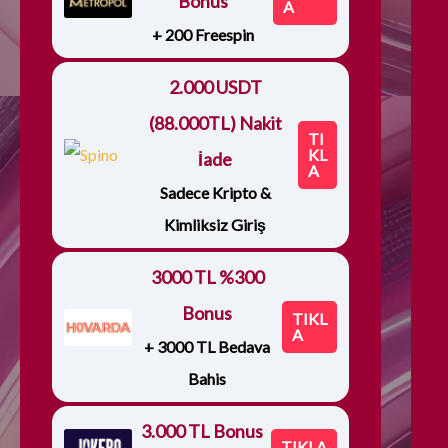
Bonus
A
+ 200 Freespin
2.000 USDT
(88.000TL) Nakit
TI
KL
İade
A
Sadece Kripto &
Kimliksiz Giriş
3000 TL %300
Bonus
TIKL
A
+ 3000 TL Bedava
Bahis
3.000 TL Bonus
TIKLA