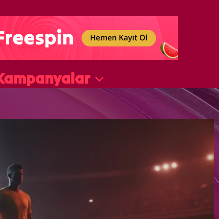
Kampanyalar