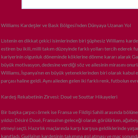
Williams Kardeşler ve Bask Bölgesi’nden Dünyaya Uzanan Yol
Listenin en dikkat çekici isimlerinden biri şüphesiz Williams karde
estiren bu ikili, milli takım düzeyinde farklı yolları tercih ederek
kariyerinin olgunluk döneminde köklerine dönme kararı alarak Gana
büyük motivasyon, dedesine verdiği söz ve ailesinin mirasını onur
Williams, İspanya’nın en büyük yeteneklerinden biri olarak kabul 
parçası haline geldi. Aynı aileden gelen iki farklı renk, futbolun e
Kardeş Rekabetinin Zirvesi: Doué ve Souttar Hikayeleri
Bir başka çarpıcı örnek ise Fransa ve Fildişi Sahili arasında bölü
yıldızı Désiré Doué, Fransa’nın geleceği olarak görülürken, ağabeyi 
etmeyi seçti. Hazırlık maçlarında karşı karşıya geldiklerinde yaşa
kanıtladı. Guéla’nın kardeşinin takımına gol atması ve maç sonun