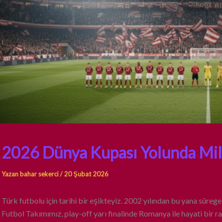
2026 Dünya Kupası Yolunda Mill
Yazan
bahar sekerci
/
20 Şubat 2026
Türk futbolu için tarihi bir eşikteyiz. 2002 yılından bu yana süre
Futbol Takımımız, play-off yarı finalinde Romanya ile hayati bi