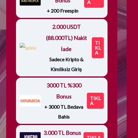
Bonus
A
+ 200 Freespin
2.000 USDT
(88.000TL) Nakit
TI
KL
İade
A
Sadece Kripto &
Kimliksiz Giriş
3000 TL %300
Bonus
TIKL
A
+ 3000 TL Bedava
Bahis
3.000 TL Bonus
TIKLA