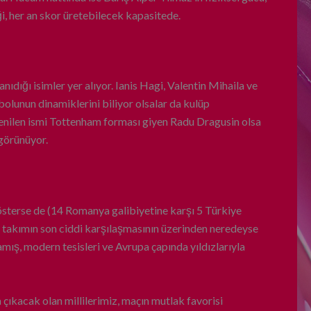
ği, her an skor üretebilecek kapasitede.
dığı isimler yer alıyor. Ianis Hagi, Valentin Mihaila ve
olunun dinamiklerini biliyor olsalar da kulüp
venilen ismi Tottenham forması giyen Radu Dragusin olsa
görünüyor.
österse de (14 Romanya galibiyetine karşı 5 Türkiye
i takımın son ciddi karşılaşmasının üzerinden neredeyse
mış, modern tesisleri ve Avrupa çapında yıldızlarıyla
 çıkacak olan millilerimiz, maçın mutlak favorisi