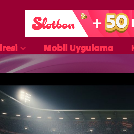
dresi
Mobil Uygulama