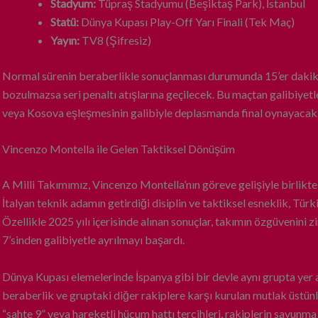
Stadyum:
Tüpraş Stadyumu (Beşiktaş Park), İstanbul
Statü:
Dünya Kupası Play-Off Yarı Finali (Tek Maç)
Yayın:
TV8 (Şifresiz)
Normal sürenin beraberlikle sonuçlanması durumunda 15’er dakikal
bozulmazsa seri penaltı atışlarına geçilecek. Bu maçtan galibiyet
veya Kosova eşleşmesinin galibiyle deplasmanda final oynayacak
Vincenzo Montella ile Gelen Taktiksel Dönüşüm
A Milli Takımımız, Vincenzo Montella’nın göreve gelişiyle birlikt
İtalyan teknik adamın getirdiği disiplin ve taktiksel esneklik, Tür
Özellikle 2025 yılı içerisinde alınan sonuçlar, takımın özgüvenini zi
7’sinden galibiyetle ayrılmayı başardı.
Dünya Kupası elemelerinde İspanya gibi bir devle aynı grupta yer 
beraberlik ve gruptaki diğer rakiplere karşı kurulan mutlak üstünlü
“sahte 9” veya hareketli hücum hattı tercihleri, rakiplerin savunm