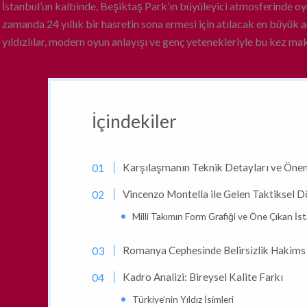
İstanbul’un kalbinde, Beşiktaş Park’ın büyüleyici atmosferinde o
zamanda 24 yıllık bir hasretin sona ermesi için atılacak en büyük
yıldızlılar, modern oyun anlayışı ve genç yetenekleriyle bu kez ma
İçindekiler
Karşılaşmanın Teknik Detayları ve Öne
Vincenzo Montella ile Gelen Taktiksel
Milli Takımın Form Grafiği ve Öne Çıkan İst
Romanya Cephesinde Belirsizlik Hakims
Kadro Analizi: Bireysel Kalite Farkı
Türkiye’nin Yıldız İsimleri