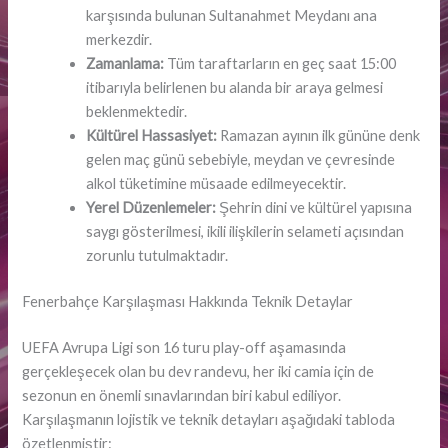
karşısında bulunan Sultanahmet Meydanı ana
merkezdir.
Zamanlama:
Tüm taraftarların en geç saat 15:00
itibarıyla belirlenen bu alanda bir araya gelmesi
beklenmektedir.
Kültürel Hassasiyet:
Ramazan ayının ilk gününe denk
gelen maç günü sebebiyle, meydan ve çevresinde
alkol tüketimine müsaade edilmeyecektir.
Yerel Düzenlemeler:
Şehrin dini ve kültürel yapısına
saygı gösterilmesi, ikili ilişkilerin selameti açısından
zorunlu tutulmaktadır.
Fenerbahçe Karşılaşması Hakkında Teknik Detaylar
UEFA Avrupa Ligi son 16 turu play-off aşamasında
gerçekleşecek olan bu dev randevu, her iki camia için de
sezonun en önemli sınavlarından biri kabul ediliyor.
Karşılaşmanın lojistik ve teknik detayları aşağıdaki tabloda
özetlenmiştir: