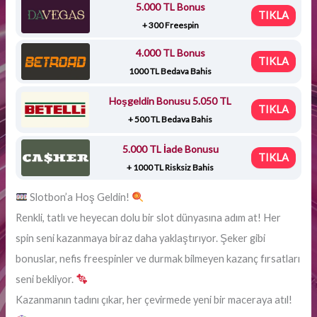
5.000 TL Bonus
TIKLA
+ 300 Freespin
4.000 TL Bonus
TIKLA
1000 TL Bedava Bahis
Hoşgeldin Bonusu 5.050 TL
TIKLA
+ 500 TL Bedava Bahis
5.000 TL İade Bonusu
TIKLA
+ 1000 TL Risksiz Bahis
Slotbon’a Hoş Geldin!
Renkli, tatlı ve heyecan dolu bir slot dünyasına adım at! Her
spin seni kazanmaya biraz daha yaklaştırıyor. Şeker gibi
bonuslar, nefis freespinler ve durmak bilmeyen kazanç fırsatları
seni bekliyor.
Kazanmanın tadını çıkar, her çevirmede yeni bir maceraya atıl!