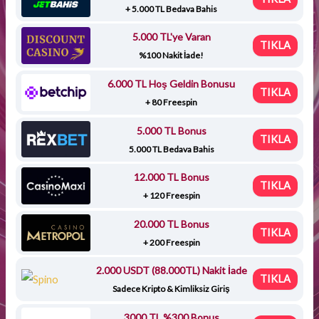
+ 5.000 TL Bedava Bahis
5.000 TL'ye Varan
TIKLA
%100 Nakit İade!
6.000 TL Hoş Geldin Bonusu
TIKLA
+ 80 Freespin
5.000 TL Bonus
TIKLA
5.000 TL Bedava Bahis
12.000 TL Bonus
TIKLA
+ 120 Freespin
20.000 TL Bonus
TIKLA
+ 200 Freespin
2.000 USDT (88.000TL) Nakit İade
TIKLA
Sadece Kripto & Kimliksiz Giriş
3000 TL %300 Bonus