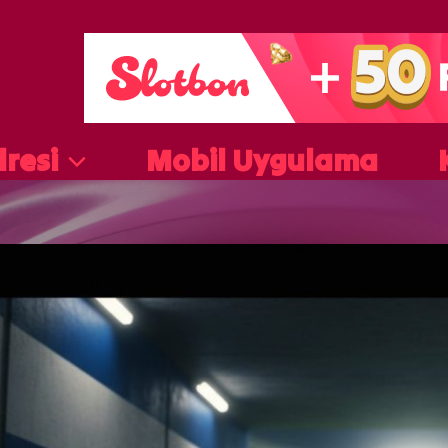
dresi
Mobil Uygulama