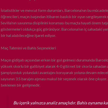
İstatistikler ve mevcut form durumları, Barcelona’nın bu mücadele
öğrencileri, maçın başından itibaren baskılı bir oyun sergileyerek 
Sevilla’nın savunma disiplinini koruması bu maçta hayati önem taş
göstermeleri oldukça güç görünüyor. Barcelona’nın iç sahadaki yeni
bir hal alabileceğine işaret ediyor.
Maç Tahmini ve Bahis Seçenekleri
Maçın gidişatı açısından erken bir gol gelmesi durumunda Barcelo
yüksek skorlu bir galibiyet alarak 4-0 gibi net bir skorla sahadan
şampiyonluk yolundaki avantajını koruyarak yoluna devam edecekti
sayısının 3.5 barajını aşması makul bir seçenek olarak öne çıkıyor
beklenen bir gelişmedir.
Bu içerik yalnızca analiz amaçlıdır. Bahis oynama k