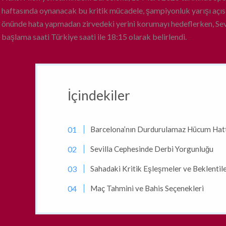
haftasında oynanacak bu kritik mücadele, şampiyonluk yarışı açısı
önünde hata yapmadan zirvedeki yerini korumayı hedeflerken, Sev
başlama saati Türkiye saati ile 18:15 olarak belirlendi.
İçindekiler
Barcelona’nın Durdurulamaz Hücum Hat
Sevilla Cephesinde Derbi Yorgunluğu
Sahadaki Kritik Eşleşmeler ve Beklentil
Maç Tahmini ve Bahis Seçenekleri