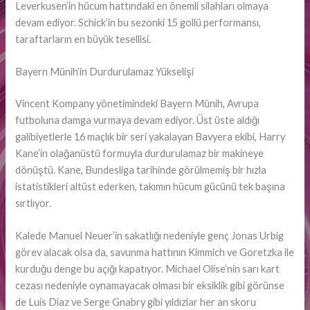
Leverkusen’in hücum hattındaki en önemli silahları olmaya
devam ediyor. Schick’in bu sezonki 15 gollü performansı,
taraftarların en büyük tesellisi.
Bayern Münih’in Durdurulamaz Yükselişi
Vincent Kompany yönetimindeki Bayern Münih, Avrupa
futboluna damga vurmaya devam ediyor. Üst üste aldığı
galibiyetlerle 16 maçlık bir seri yakalayan Bavyera ekibi, Harry
Kane’in olağanüstü formuyla durdurulamaz bir makineye
dönüştü. Kane, Bundesliga tarihinde görülmemiş bir hızla
istatistikleri altüst ederken, takımın hücum gücünü tek başına
sırtlıyor.
Kalede Manuel Neuer’in sakatlığı nedeniyle genç Jonas Urbig
görev alacak olsa da, savunma hattının Kimmich ve Goretzka ile
kurduğu denge bu açığı kapatıyor. Michael Olise’nin sarı kart
cezası nedeniyle oynamayacak olması bir eksiklik gibi görünse
de Luis Díaz ve Serge Gnabry gibi yıldızlar her an skoru