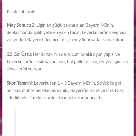
Kritik Tahminler
Maç Sonucu 2:
Ligin en güçlü takımı olan Bayern Münih,
deplasmanda galibiyete en yakın taraf. Leverkusen’in savunma
zafiyetleri Bayern hücumcuları için büyük fırsatlar sunacaktır.
3.5 Gol Üstü:
Her iki takımın da hücum odaklı oyun yapısı ve
Leverkusen’in eksik savunması, bol gollü bir maç izleyeceğimizin
sinyallerini veriyor.
Skor Tahmini:
Leverkusen 1 – 3 Bayern Münih. Schick ile gol
bulması muhtemel olan ev sahibi, Bayern’in Kane ve Luis Díaz
liderliğindeki ataklarını durdurmakta zorlanacaktır.
“Bu içerik yalnızca analiz amaçlıdır. Bahis
oynama kararlarını kendi sorumluluğunuzla
verin. 18 yaş altı bahis oynayamaz.”