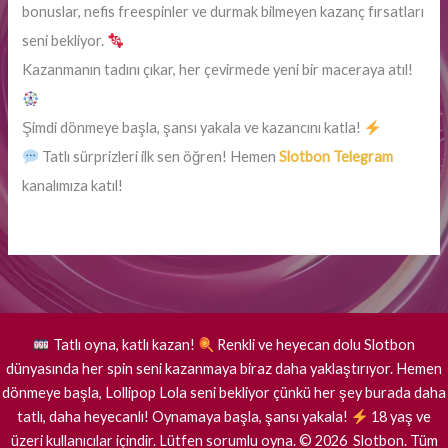
bonuslar, nefis freespinler ve durmak bilmeyen kazanç fırsatları
seni bekliyor.
Kazanmanın tadını çıkar, her çevirmede yeni bir maceraya atıl!
Şimdi dönmeye başla, şansı yakala ve kazancını katla!
Tatlı sürprizleri ilk sen öğren! Hemen
Slotbon Telegram
kanalımıza katıl!
Tatlı oyna, katlı kazan!
Renkli ve heyecan dolu Slotbon
dünyasında her spin seni kazanmaya biraz daha yaklaştırıyor. Hemen
dönmeye başla, Lollipop Lola seni bekliyor çünkü her şey burada daha
tatlı, daha heyecanlı! Oynamaya başla, şansı yakala!
18 yaş ve
üzeri kullanıcılar içindir. Lütfen sorumlu oyna.
©
2026
Slotbon. Tüm