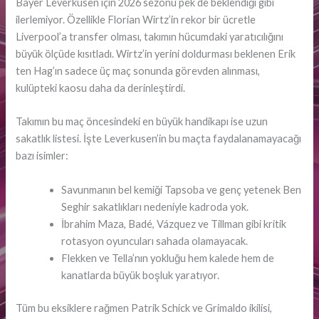
Bayer Leverkusen için 2026 sezonu pek de beklendiği gibi
ilerlemiyor. Özellikle Florian Wirtz’in rekor bir ücretle
Liverpool’a transfer olması, takımın hücumdaki yaratıcılığını
büyük ölçüde kısıtladı. Wirtz’in yerini doldurması beklenen Erik
ten Hag’ın sadece üç maç sonunda görevden alınması,
kulüpteki kaosu daha da derinleştirdi.
Takımın bu maç öncesindeki en büyük handikapı ise uzun
sakatlık listesi. İşte Leverkusen’in bu maçta faydalanamayacağı
bazı isimler:
Savunmanın bel kemiği Tapsoba ve genç yetenek Ben
Seghir sakatlıkları nedeniyle kadroda yok.
İbrahim Maza, Badé, Vázquez ve Tillman gibi kritik
rotasyon oyuncuları sahada olamayacak.
Flekken ve Tella’nın yokluğu hem kalede hem de
kanatlarda büyük boşluk yaratıyor.
Tüm bu eksiklere rağmen Patrik Schick ve Grimaldo ikilisi,